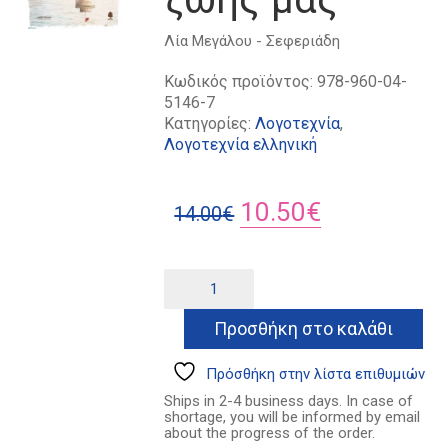
Λία Μεγάλου - Σεφεριάδη
Κωδικός προϊόντος:
978-960-04-
5146-7
Κατηγορίες:
Λογοτεχνία
,
Λογοτεχνία ελληνική
Original
Η
10.50
€
14.00
€
price
τρέχουσα
was:
τιμή
Μέρες
Alternative:
και
14.00€.
είναι:
νύχτες
Προσθήκη στο καλάθι
10.50€.
της
ζωής
μας
Πρόσθήκη στην λίστα επιθυμιών
ποσότητα
Ships in 2-4 business days. In case of
shortage, you will be informed by email
about the progress of the order.