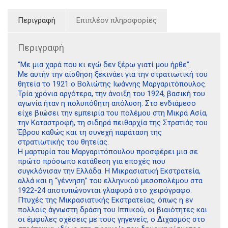
Περιγραφή
Επιπλέον πληροφορίες
Περιγραφή
“Με μια χαρά που κι εγώ δεν ξέρω γιατί μου ήρθε”.
Με αυτήν την αίσθηση ξεκινάει για την στρατιωτική του
θητεία το 1921 ο Βολιώτης Ιωάννης Μαργαριτόπουλος.
Τρία χρόνια αργότερα, την άνοιξη του 1924, βασική του
αγωνία ήταν η πολυπόθητη απόλυση. Στο ενδιάμεσο
είχε βιώσει την εμπειρία του πολέμου στη Μικρά Ασία,
την Καταστροφή, τη σιδηρά πειθαρχία της Στρατιάς του
Έβρου καθώς και τη συνεχή παράταση της
στρατιωτικής του θητείας.
Η μαρτυρία του Μαργαριτόπουλου προσφέρει μια σε
πρώτο πρόσωπο κατάθεση για εποχές που
συγκλόνισαν την Ελλάδα. Η Μικρασιατική Εκστρατεία,
αλλά και η “γέννηση” του ελληνικού μεσοπολέμου στα
1922-24 αποτυπώνονται γλαφυρά στο χειρόγραφο.
Πτυχές της Μικρασιατικής Εκστρατείας, όπως η εν
πολλοίς άγνωστη δράση του Ιππικού, οι βιαιότητες και
οι έμφυλες σχέσεις με τους γηγενείς, ο Διχασμός στο