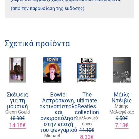
(από την παρουσίαση της έκδοσης)
Διδότου 34, Αθήνα 106 80
Σχετικά προϊόντα
21 1750 8340
kombrai.bs@gmail.com
Πολιτική προστασίας δεδομένων
Σκέψεις
Bowie:
The
Μάιλς
Πολιτική επιστροφών
για τη
Αστρόσκονη,
ultimate
Ντέιβις
μουσική
ακτινοπίστολα
Beatles
Μάκης
Τρόποι Πληρωμής
και
collection
Glenn Gould
Μαλαφέκας
ονειροπόληση
Συλλογικό
18.90
€
9.50
€
Όροι χρήσης
στην εποχή
έργο
Original
Η
Original
Η
14.18
€
7.13
€
του φεγγαριού
Αποστολές
price
τρέχουσα
11.10
€
price
τρέχ
Michael
was:
τιμή
Original
Η
was:
τιμή
8.33
€