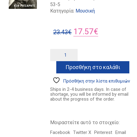
53-5
Κατηγορία:
Μουσική
Original
Η
17.57
€
23.43
€
price
τρέχουσα
was:
τιμή
Life
Alternative:
ποσότητα
23.43€.
είναι:
Προσθήκη στο καλάθι
17.57€.
Πρόσθήκη στην λίστα επιθυμιών
Ships in 2-4 business days. In case of
shortage, you will be informed by email
about the progress of the order.
Μοιραστείτε αυτό το στοιχείο:
Facebook
Twitter X
Pinterest
Email