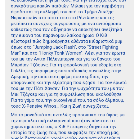
συγκρότημα κακών παιδιών. Μιλάει για την περιβόητη
έφοδο και τη σύλληψή του από το Τμήμα Δίωξης
Ναρκωτικών στο σπίτι του στο Ρέντλαντς και τις
μετέπειτα συνεχείς συγκρούσεις με ένα ανισόρροπο
καθεστώς που τον οδήγησαν να αποκτήσει ανεξίτηλα
την εικόνα του παράνομου λαϊκού ήρωα. Ο Κιθ
εξιστορεί πώς δημιούργησε αθάνατα κιθαριστικά ριφ
όπως στο “Jumping Jack Flash”, στο “Street Fighting
Man” και στο “Honky Tonk Women”. Λέει για τον έρωτά
του με την Ανίτα Πάλενμπεργκ και για το θάνατο του
Μπράιαν Τζόουνς. Για τη φορολογική του εξορία στη
Γαλλία, τις περίφημες επεισοδιακές συναυλίες στην
Αμερική, την απίστευτη φήμη που κέρδισε, την
απομόνωση και την εξάρτηση που έζησε. Για τον έρωτά
του με την Πάτι Χάνσεν. Για την ψυχρότητα του με τον
Μικ Τζάγκερ και για τη συμφιλίωση που ακολούθησε.
Για το γάμο του, την οικογένειά του, τα σόλο άλμπουμ,
τους X-Pensive Winos… Και η Ζωή συνεχίζεται.
Με το μοναδικό και εντελώς προσωπικό του ύφος, με
την αφοπλιστική ειλικρίνειά που ήταν πάντοτε το
χαρακτηριστικό του, ο Κιθ Ρίτσαρντς διηγείται την
ιστορία της ζωής του, που εκφράζει την εποχή μας,
χωρίς δισταγμούς, χωρίς φόβο, ουσιαστικά αληθινά.