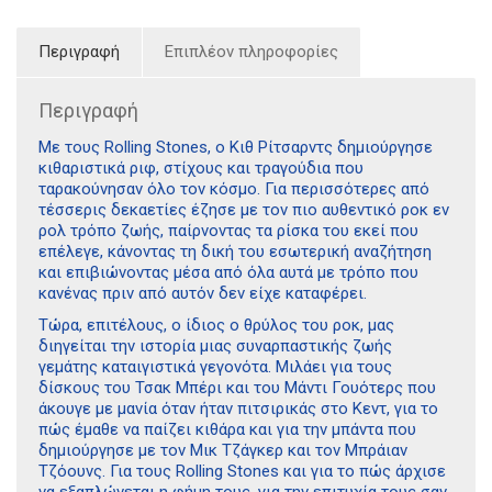
Περιγραφή
Επιπλέον πληροφορίες
Περιγραφή
Με τους Rolling Stones, ο Κιθ Ρίτσαρντς δημιούργησε
κιθαριστικά ριφ, στίχους και τραγούδια που
ταρακούνησαν όλο τον κόσμο. Για περισσότερες από
τέσσερις δεκαετίες έζησε με τον πιο αυθεντικό ροκ εν
ρολ τρόπο ζωής, παίρνοντας τα ρίσκα του εκεί που
επέλεγε, κάνοντας τη δική του εσωτερική αναζήτηση
και επιβιώνοντας μέσα από όλα αυτά με τρόπο που
κανένας πριν από αυτόν δεν είχε καταφέρει.
Τώρα, επιτέλους, ο ίδιος ο θρύλος του ροκ, μας
διηγείται την ιστορία μιας συναρπαστικής ζωής
γεμάτης καταιγιστικά γεγονότα. Μιλάει για τους
δίσκους του Τσακ Μπέρι και του Μάντι Γουότερς που
άκουγε με μανία όταν ήταν πιτσιρικάς στο Κεντ, για το
πώς έμαθε να παίζει κιθάρα και για την μπάντα που
δημιούργησε με τον Μικ Τζάγκερ και τον Μπράιαν
Τζόουνς. Για τους Rolling Stones και για το πώς άρχισε
να εξαπλώνεται η φήμη τους, για την επιτυχία τους σαν