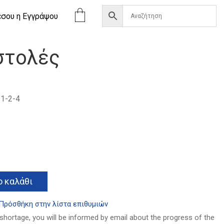
έσου η Eγγράψου
στολές
1-2-4
α
Alternative:
 καλάθι
Πρόσθήκη στην λίστα επιθυμιών
 shortage, you will be informed by email about the progress of the