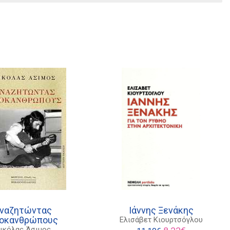
ναζητώντας
Ιάννης Ξενάκης
οκανθρώπους
Ελισάβετ Κιουρτσόγλου
Original
Η
ικόλας Άσιμος