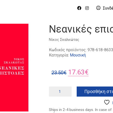
Συνδ
Νεανικές επι
Νίκος Σκαλκώτας
Κωδικός προϊόντος:
978-618-8633
Κατηγορία:
Μουσική
Original
Η
17.63
€
23.50
€
price
τρέχουσ
was:
τιμή
Νεανικές
Προσθήκη στο
επιστολές
23.50€.
είναι:
ποσότητα
17.63€.
Ships in 2-4 business days. In case of