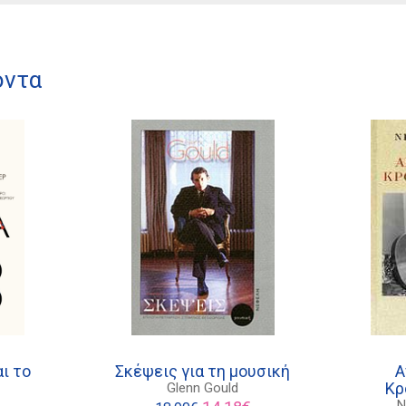
όντα
ι το
Σκέψεις για τη μουσική
Α
Κρ
Glenn Gould
Original
Η
Ν