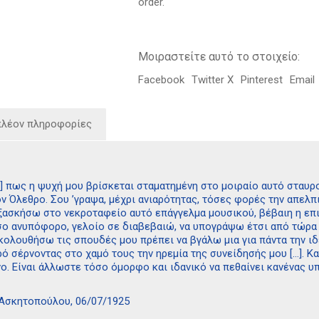
order.
Μοιραστείτε αυτό το στοιχείο:
Facebook
Twitter X
Pinterest
Email
πλέον πληροφορίες
…] πως η ψυχή μου βρίσκεται σταματημένη στο μοιραίο αυτό σταυρ
ον Όλεθρο. Σου ’γραψα, μέχρι ανιαρότητας, τόσες φορές την απελ
ξασκήσω στο νεκροταφείο αυτό επάγγελμα μουσικού, βέβαιη η επιτ
σο ανυπόφορο, γελοίο σε διαβεβαιώ, να υπογράψω έτσι από τώρα μ
κολουθήσω τις σπουδές μου πρέπει να βγάλω μια για πάντα την ιδέα
ρό σέρνοντας στο χαμό τους την ηρεμία της συνείδησής μου […]. 
ο. Είναι άλλωστε τόσο όμορφο και ιδανικό να πεθαίνει κανένας υ
Ασκητοπούλου, 06/07/1925