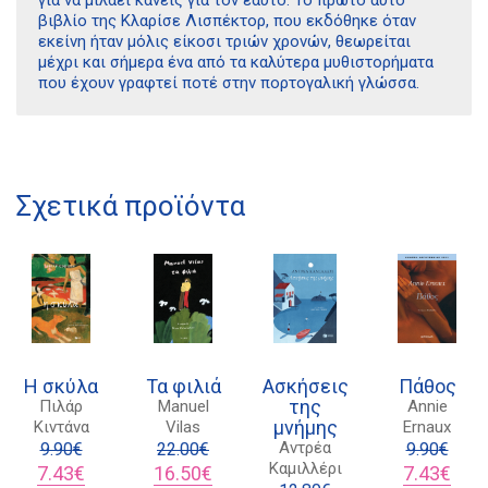
για να μιλάει κανείς για τον εαυτό. Το πρώτο αυτό
βιβλίο της Κλαρίσε Λισπέκτορ, που εκδόθηκε όταν
εκείνη ήταν μόλις είκοσι τριών χρονών, θεωρείται
μέχρι και σήμερα ένα από τα καλύτερα μυθιστορήματα
που έχουν γραφτεί ποτέ στην πορτογαλική γλώσσα.
Διδότου 34, Αθήνα 106 80
21 1750 8340
Σχετικά προϊόντα
kombrai.bs@gmail.com
Πολιτική προστασίας δεδομένων
Πολιτική επιστροφών
Τρόποι Πληρωμής
Η σκύλα
Τα φιλιά
Ασκήσεις
Πάθος
Όροι χρήσης
της
Πιλάρ
Manuel
Annie
μνήμης
Κιντάνα
Vilas
Ernaux
Αποστολές
Αντρέα
9.90
€
22.00
€
9.90
€
Καμιλλέρι
Original
Η
Original
Η
Original
Η
7.43
€
16.50
€
7.43
€