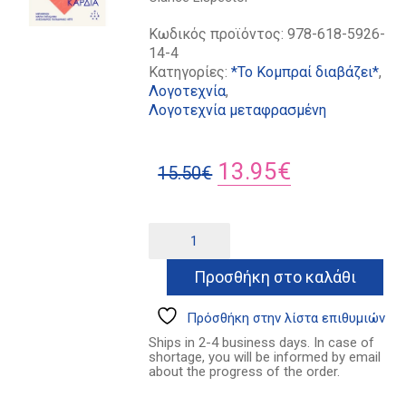
Κωδικός προϊόντος:
978-618-5926-
14-4
Κατηγορίες:
*Το Κομπραί διαβάζει*
,
Λογοτεχνία
,
Λογοτεχνία μεταφρασμένη
Original
Η
13.95
€
15.50
€
price
τρέχουσα
was:
τιμή
Κοντά
Alternative:
στην
15.50€.
είναι:
άγρια
Προσθήκη στο καλάθι
13.95€.
καρδιά
ποσότητα
Πρόσθήκη στην λίστα επιθυμιών
Ships in 2-4 business days. In case of
shortage, you will be informed by email
about the progress of the order.