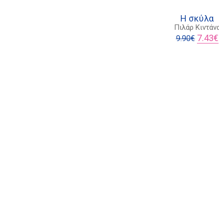
Η σκύλα
Πιλάρ Κιντάν
Origina
7.43
€
9.90
€
price
was:
9.90€.