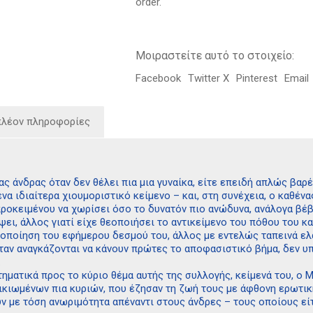
order.
Μοιραστείτε αυτό το στοιχείο:
Facebook
Twitter X
Pinterest
Email
πλέον πληροφορίες
νας άνδρας όταν δεν θέλει πια μια γυναίκα, είτε επειδή απλώς βαρ
ένα ιδιαίτερα χιουμοριστικό κείμενο – και, στη συνέχεια, ο καθέ
ροκειμένου να χωρίσει όσο το δυνατόν πιο ανώδυνα, ανάλογα βέβα
ει, άλλος γιατί είχε θεοποιήσει το αντικείμενο του πόθου του κα
μοποίηση του εφήμερου δεσμού του, άλλος με εντελώς ταπεινά ελα
 όταν αναγκάζονται να κάνουν πρώτες το αποφασιστικό βήμα, δεν 
.
τηματικά προς το κύριο θέμα αυτής της συλλογής, κείμενά του, 
λικιωμένων πια κυριών, που έζησαν τη ζωή τους με άφθονη ερωτικ
ν με τόση ανωριμότητα απέναντι στους άνδρες – τους οποίους είτ