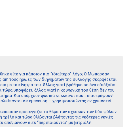
έθηκε είτε για κάποιον πιο “ιδιαίτερο” λόγο; Ο Μωπασσάν
νας απ’ τους ήρωες των διηγημάτων της συλλογής σκαρφίζεται
ια με τα κίνητρά του. Άλλος γιατί βρέθηκε σε ένα αδιέξοδο
ι τώρα υποφέρει, άλλος γιατί η κοινωνική του θέση δεν του
τήρια. Και υπάρχουν φυσικά κι εκείνοι που… επιστρέφουν!
υπολείπονται σε έμπνευση – χρησιμοποιώντας αν χρειαστεί
ο Μωπασσάν προσεγγίζει το θέμα των σχέσεων των δύο φύλων
ή τρέλα και τώρα θλίβονται βλέποντας τις νεότερες γενιές
ε απαξιώνουν είτε “περιποιούνται” με βιτριόλι!