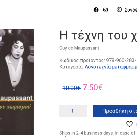
Συνδ
Η τέχνη του 
Guy de Maupassant
Κωδικός προϊόντος:
978-960-283-
Κατηγορία:
Λογοτεχνία μεταφρασμ
Original
Η
7.50
€
10.00
€
price
τρέχουσα
was:
τιμή
Η
Προσθήκη στο
τέχνη
10.00€.
είναι:
του
7.50€.
χωρισμού
ποσότητα
Ships in 2-4 business days. In case of