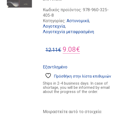
Κωδικός προϊόντος:
978-960-325-
405-8
Κατηγορίες:
Αστυνομικά
,
Λογοτεχνία
,
Λογοτεχνία μεταφρασμένη
Original
Η
9.08
€
12.11
€
price
τρέχουσα
was:
τιμή
Εξαντλημένο
12.11€.
είναι:
Πρόσθήκη στην λίστα επιθυμιών
9.08€.
Ships in 2-4 business days. In case of
shortage, you will be informed by email
about the progress of the order.
Μοιραστείτε αυτό το στοιχείο: