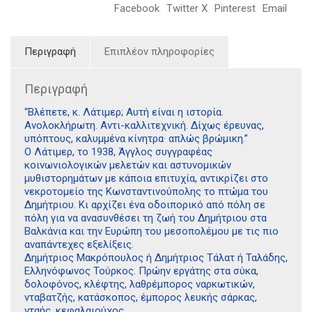
Facebook
Twitter X
Pinterest
Email
Περιγραφή
Επιπλέον πληροφορίες
Περιγραφή
“Βλέπετε, κ. Λάτιμερ; Αυτή είναι η ιστορία.
Ανολοκλήρωτη. Αντι-καλλιτεχνική. Δίχως έρευνας,
υπόπτους, καλυμμένα κίνητρα· απλώς βρώμικη.”
Ο Λάτιμερ, το 1938, Άγγλος συγγραφέας
κοινωνιολογικών μελετών και αστυνομικών
μυθιστορημάτων με κάποια επιτυχία, αντικρίζει στο
νεκροτομείο της Κωνσταντινούπολης το πτώμα του
Δημήτριου. Κι αρχίζει ένα οδοιπορικό από πόλη σε
πόλη για να ανασυνθέσει τη ζωή του Δημήτριου στα
Βαλκάνια και την Ευρώπη του μεσοπολέμου με τις πιο
αναπάντεχες εξελίξεις.
Δημήτριος Μακρόπουλος ή Δημήτριος Τάλατ ή Ταλάδης,
Ελληνόφωνος Τούρκος. Πρώην εργάτης στα σύκα,
δολοφόνος, κλέφτης, λαθρέμπορος ναρκωτικών,
νταβατζής, κατάσκοπος, έμπορος λευκής σάρκας,
νταής, κεφαλαιούχος.