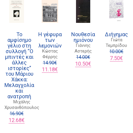
Διδότου 34, Αθήνα 106 80
21 1750 8340
Το
Η γέφυρα
Νουθεσία
Διήγημας
kombrai.bs@gmail.com
αμφίσημο
των
ημιόνου
Γιώτα
γέλιο στη
λεμονιών
Γιάννης
Τεμπρίδου
συλλογή “Ο
Κώστας
Αστερής
10.00
€
Πολιτική προστασίας δεδομένων
μπιντές και
Φέρρης
14.00
€
Original
Η
7.50
€
άλλες
14.90
€
Original
Η
price
τρέχ
10.50
€
Πολιτική επιστροφών
ιστορίες”
Original
Η
price
τρέχουσα
was:
τιμή
11.18
€
του Μάριου
price
τρέχουσα
was:
τιμή
10.00€.
είναι
Τρόποι Πληρωμής
Χάκκα:
was:
τιμή
14.00€.
είναι:
7.50€
Μελαγχολία
14.90€.
είναι:
10.50€.
Όροι χρήσης
και
11.18€.
ανατροπή
Αποστολές
Μιχάλης
Χρυσανθόπουλος
16.90
€
Original
Η
12.68
€
price
τρέχουσα
was:
τιμή