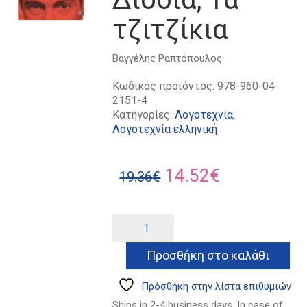
τζιτζίκια
Βαγγέλης Ραπτόπουλος
Κωδικός προϊόντος:
978-960-04-
2151-4
Κατηγορίες:
Λογοτεχνία
,
Λογοτεχνία ελληνική
Original
Η
14.52
€
19.36
€
price
τρέχουσα
was:
τιμή
Η
Alternative:
γενιά
19.36€.
είναι:
μου:
Προσθήκη στο καλάθι
14.52€.
Κομματάκια,
Διόδια,
Τα
Πρόσθήκη στην λίστα επιθυμιών
τζιτζίκια
Ships in 2-4 business days. In case of