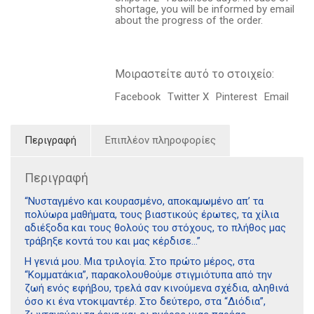
ποσότητα
shortage, you will be informed by email
about the progress of the order.
Μοιραστείτε αυτό το στοιχείο:
Facebook
Twitter X
Pinterest
Email
Περιγραφή
Επιπλέον πληροφορίες
Περιγραφή
“Νυσταγμένο και κουρασμένο, αποκαμωμένο απ’ τα
πολύωρα μαθήματα, τους βιαστικούς έρωτες, τα χίλια
αδιέξοδα και τους θολούς του στόχους, το πλήθος μας
τράβηξε κοντά του και μας κέρδισε…”
Η γενιά μου. Μια τριλογία. Στο πρώτο μέρος, στα
“Κομματάκια”, παρακολουθούμε στιγμιότυπα από την
ζωή ενός εφήβου, τρελά σαν κινούμενα σχέδια, αληθινά
όσο κι ένα ντοκιμαντέρ. Στο δεύτερο, στα “Διόδια”,