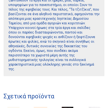
ζωντανεύον τα έργα και οι ημέρες μιας παρέας
υποψηφίων για το πανεπιστήμιο, οι οποίοι ζουν το
τέλος της εφηβείας τους. Και τέλος, “Τα τζιτζίκια”, που
βασίζονται σε ένα αληθινό περιστατικό, αφηγούνται την
απόπειρα μιας ερασιτεχνικής ληστείας Δημοσίου
Ταμείου, από μια ομάδα αγοριών και κοριτσιών.
Υπάρχουν κοινοί ήρωες στα τρία έργα και σελίδες
όπου οι παρέες διασταυρώνονται, παντού και
δονούνται εφηβικές ψυχές κι ανθίζουν ή ξεφτίζουνε
έρωτες και φιλίες, ενώ το σκηνικό είναι συνήθως οι
αθηναϊκές, δυτικές συνοικίες της δεκαετίας του
ογδόντα. Εκείνο, όμως, που συνδέει ακόμα
περισσότερο τα χωριστά μέρη αυτής της
μυθιστορηματικής τριλογίας είναι τα συλλογικά
χαρακτηριστικά μιας ολόκληρης γενιάς στο ξεκίνημά
της.
Σχετικά προϊόντα