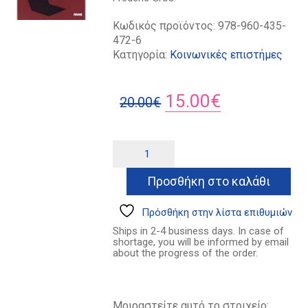
Κωδικός προϊόντος:
978-960-435-
472-6
Κατηγορία:
Κοινωνικές επιστήμες
Original
Η
15.00
€
20.00
€
price
τρέχουσα
was:
τιμή
Η
Alternative:
αρχή
20.00€.
είναι:
της
Προσθήκη στο καλάθι
15.00€.
ασφάλειας
ποσότητα
Πρόσθήκη στην λίστα επιθυμιών
Ships in 2-4 business days. In case of
shortage, you will be informed by email
about the progress of the order.
Μοιραστείτε αυτό το στοιχείο: