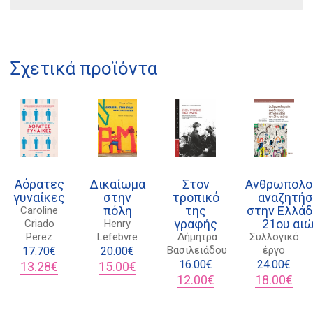
Σχετικά προϊόντα
Διδότου 34, Αθήνα 106 80
Αόρατες
Δικαίωμα
Στον
Ανθρωπολο
γυναίκες
στην
τροπικό
αναζητήσ
πόλη
της
στην Ελλάδ
Caroline
γραφής
21ου αι
Criado
Henry
21 1750 8340
Perez
Lefebvre
Δήμητρα
Συλλογικό
Βασιλειάδου
έργο
kombrai.bs@gmail.com
17.70
€
20.00
€
Original
Η
Original
Η
16.00
€
24.00
€
13.28
€
15.00
€
price
τρέχουσα
price
τρέχουσα
Original
Η
Original
Η
12.00
€
18.00
€
was:
τιμή
was:
τιμή
price
τρέχουσα
price
τρέ
Πολιτική προστασίας δεδομένων
17.70€.
είναι:
20.00€.
είναι:
was:
τιμή
was:
τιμή