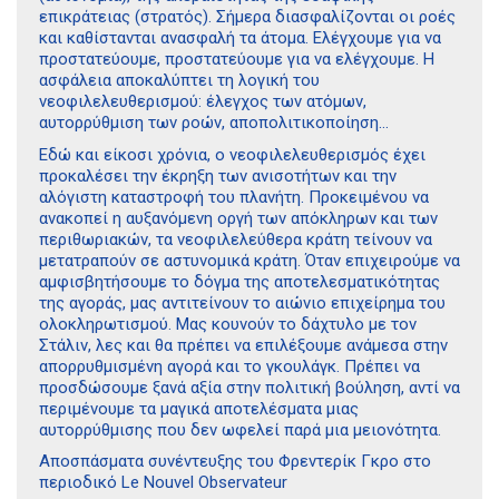
επικράτειας (στρατός). Σήμερα διασφαλίζονται οι ροές
και καθίστανται ανασφαλή τα άτομα. Ελέγχουμε για να
προστατεύουμε, προστατεύουμε για να ελέγχουμε. Η
ασφάλεια αποκαλύπτει τη λογική του
νεοφιλελευθερισμού: έλεγχος των ατόμων,
αυτορρύθμιση των ροών, αποπολιτικοποίηση…
Εδώ και είκοσι χρόνια, ο νεοφιλελευθερισμός έχει
προκαλέσει την έκρηξη των ανισοτήτων και την
αλόγιστη καταστροφή του πλανήτη. Προκειμένου να
ανακοπεί η αυξανόμενη οργή των απόκληρων και των
περιθωριακών, τα νεοφιλελεύθερα κράτη τείνουν να
μετατραπούν σε αστυνομικά κράτη. Όταν επιχειρούμε να
αμφισβητήσουμε το δόγμα της αποτελεσματικότητας
της αγοράς, μας αντιτείνουν το αιώνιο επιχείρημα του
ολοκληρωτισμού. Μας κουνούν το δάχτυλο με τον
Στάλιν, λες και θα πρέπει να επιλέξουμε ανάμεσα στην
απορρυθμισμένη αγορά και το γκουλάγκ. Πρέπει να
προσδώσουμε ξανά αξία στην πολιτική βούληση, αντί να
περιμένουμε τα μαγικά αποτελέσματα μιας
αυτορρύθμισης που δεν ωφελεί παρά μια μειονότητα.
Αποσπάσματα συνέντευξης του Φρεντερίκ Γκρο στο
περιοδικό Le Nouvel Observateur