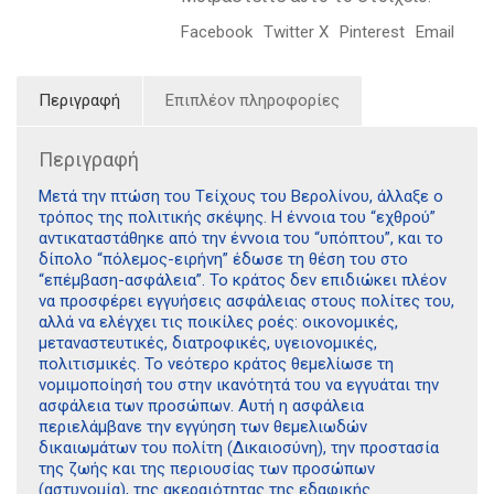
Facebook
Twitter X
Pinterest
Email
Περιγραφή
Επιπλέον πληροφορίες
Περιγραφή
Μετά την πτώση του Tείχους του Βερολίνου, άλλαξε ο
τρόπος της πολιτικής σκέψης. Η έννοια του “εχθρού”
αντικαταστάθηκε από την έννοια του “υπόπτου”, και το
δίπολο “πόλεμος-ειρήνη” έδωσε τη θέση του στο
“επέμβαση-ασφάλεια”. Το κράτος δεν επιδιώκει πλέον
να προσφέρει εγγυήσεις ασφάλειας στους πολίτες του,
αλλά να ελέγχει τις ποικίλες ροές: οικονομικές,
μεταναστευτικές, διατροφικές, υγειονομικές,
πολιτισμικές. Το νεότερο κράτος θεμελίωσε τη
νομιμοποίησή του στην ικανότητά του να εγγυάται την
ασφάλεια των προσώπων. Αυτή η ασφάλεια
περιελάμβανε την εγγύηση των θεμελιωδών
δικαιωμάτων του πολίτη (Δικαιοσύνη), την προστασία
της ζωής και της περιουσίας των προσώπων
(αστυνομία), της ακεραιότητας της εδαφικής