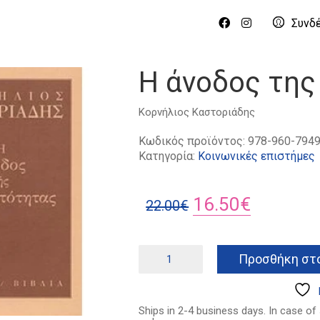
Συνδ
Η άνοδος της
Κορνήλιος Καστοριάδης
Κωδικός προϊόντος:
978-960-7949
Κατηγορία:
Κοινωνικές επιστήμες
Original
Η
16.50
€
22.00
€
price
τρέχουσ
was:
τιμή
Η
Προσθήκη στο
άνοδος
22.00€.
είναι:
της
16.50€.
ασημαντότητας
ποσότητα
Ships in 2-4 business days. In case of