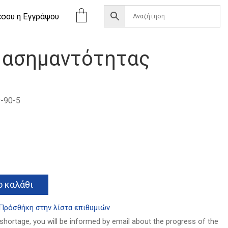
έσου η Eγγράψου
 ασημαντότητας
-90-5
α
Alternative:
 καλάθι
Πρόσθήκη στην λίστα επιθυμιών
 shortage, you will be informed by email about the progress of the