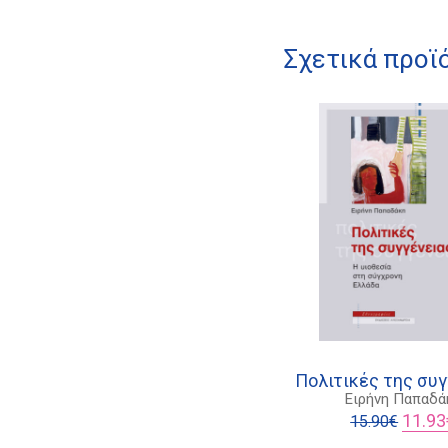
Σχετικά προϊ
Πολιτικές της συ
Ειρήνη Παπαδά
Origina
11.93
15.90
€
price