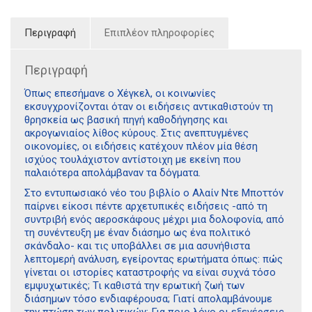
Περιγραφή
Επιπλέον πληροφορίες
Περιγραφή
Όπως επεσήµανε ο Χέγκελ, οι κοινωνίες
εκσυγχρονίζονται όταν οι ειδήσεις αντικαθιστούν τη
θρησκεία ως βασική πηγή καθοδήγησης και
ακρογωνιαίος λίθος κύρους. Στις ανεπτυγµένες
οικονοµίες, οι ειδήσεις κατέχουν πλέον µία θέση
ισχύος τουλάχιστον αντίστοιχη µε εκείνη που
παλαιότερα απολάµβαναν τα δόγµατα.
Στο εντυπωσιακό νέο του βιβλίο ο Αλαίν Ντε Μποττόν
παίρνει είκοσι πέντε αρχετυπικές ειδήσεις -από τη
συντριβή ενός αεροσκάφους µέχρι µια δολοφονία, από
τη συνέντευξη µε έναν διάσηµο ως ένα πολιτικό
σκάνδαλο- και τις υποβάλλει σε µια ασυνήθιστα
λεπτοµερή ανάλυση, εγείροντας ερωτήµατα όπως: πώς
γίνεται οι ιστορίες καταστροφής να είναι συχνά τόσο
εµψυχωτικές; Τι καθιστά την ερωτική ζωή των
διάσηµων τόσο ενδιαφέρουσα; Γιατί απολαµβάνουµε
την πτώση των πολιτικών; Για ποιο λόγο οι εξεγέρσεις