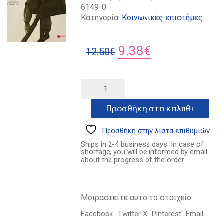
6149-0
Κατηγορία:
Κοινωνικές επιστήμες
Original
Η
9.38
€
12.50
€
price
τρέχουσα
was:
τιμή
Οι
Alternative:
ειδήσεις
12.50€.
είναι:
ποσότητα
Προσθήκη στο καλάθι
9.38€.
Πρόσθήκη στην λίστα επιθυμιών
Ships in 2-4 business days. In case of
shortage, you will be informed by email
about the progress of the order.
Μοιραστείτε αυτό το στοιχείο:
Facebook
Twitter X
Pinterest
Email