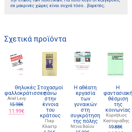
σε µακρινές χώρες είναι συχνά τόσο… βαρετές;
Διδότου 34, Αθήνα 106 80
Σχετικά προϊόντα
21 1750 8340
kombrai.bs@gmail.com
Πολιτική προστασίας δεδομένων
Θηλυκές
Στοχασμοί
Η αθέατη
Η
Πολιτική επιστροφών
φαλλοκράτισσες
πάνω
εργασία
φαντασιακ
Τρόποι Πληρωμής
στην
των
θέσμιση
Ariel Levy
έννοια
γυναικών
της
15.98
€
Όροι χρήσης
του
στη
κοινωνίας
Original
Η
11.99
€
κράτους
συγκρότηση
Κορνήλιος
price
τρέχουσα
Αποστολές
της πόλης
Πιερ
Καστοριάδης
was:
τιμή
Κλαστρ
Ντίνα Βαΐου
15.98€.
είναι:
19.88
€