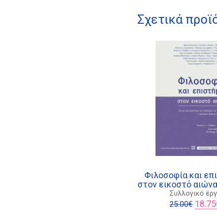
Σχετικά προϊ
Φιλοσοφία και επ
στον εικοστό αιώνα
Συλλογικό έρ
Origina
18.75
25.00
€
price