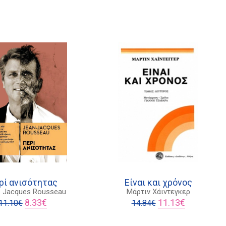
ρί ανισότητας
Είναι και χρόνος
- Jacques Rousseau
Μάρτιν Χάιντεγκερ
Original
Η
Original
Η
8.33
€
11.13
€
11.10
€
14.84
€
price
τρέχουσα
price
τρέχουσα
was:
τιμή
was:
τιμή