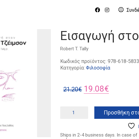
Συνδ
Εισαγωγή στο
Robert T. Tally
Κωδικός προϊόντος:
978-618-5833
Κατηγορία:
Φιλοσοφία
Original
Η
19.08
€
21.20
€
price
τρέχουσ
was:
τιμή
Εισαγωγή
Προσθήκη στο
στον
21.20€.
είναι:
Φρέντρικ
19.08€.
Τζέιμσον
ποσότητα
Ships in 2-4 business days. In case of