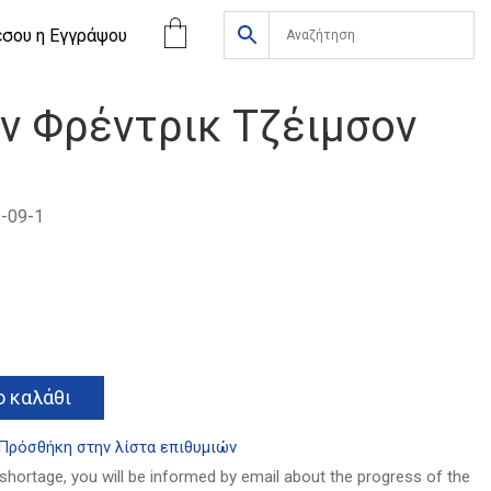
έσου η Eγγράψου
ν Φρέντρικ Τζέιμσον
-09-1
α
Alternative:
 καλάθι
Πρόσθήκη στην λίστα επιθυμιών
 shortage, you will be informed by email about the progress of the