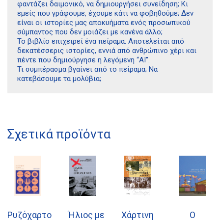
φαντάζει δαιμονικό, να δημιουργήσει συνείδηση; Κι
εμείς που γράφουμε, έχουμε κάτι να φοβηθούμε; Δεν
είναι οι ιστορίες μας αποκυήματα ενός προσωπικού
σύμπαντος που δεν μοιάζει με κανένα άλλο;
Το βιβλίο επιχειρεί ένα πείραμα. Αποτελείται από
δεκατέσσερις ιστορίες, εννιά από ανθρώπινο χέρι και
πέντε που δημιούργησε η λεγόμενη “AI”.
Τι συμπέρασμα βγαίνει από το πείραμα; Να
κατεβάσουμε τα μολύβια;
Διδότου 34, Αθήνα 106 80
Σχετικά προϊόντα
21 1750 8340
kombrai.bs@gmail.com
Πολιτική προστασίας δεδομένων
Πολιτική επιστροφών
Ρυζόχαρτο
Ήλιος με
Χάρτινη
Ο
Τρόποι Πληρωμής