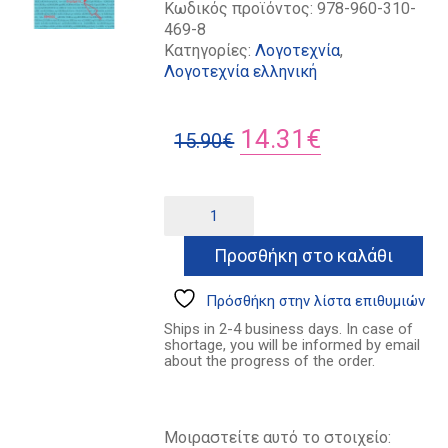
Κωδικός προϊόντος:
978-960-310-
469-8
Κατηγορίες:
Λογοτεχνία
,
Λογοτεχνία ελληνική
Original
Η
14.31
€
15.90
€
price
τρέχουσα
was:
τιμή
Δεν
Alternative:
είμαι
15.90€.
είναι:
ρομπότ_
Προσθήκη στο καλάθι
14.31€.
ποσότητα
Πρόσθήκη στην λίστα επιθυμιών
Ships in 2-4 business days. In case of
shortage, you will be informed by email
about the progress of the order.
Μοιραστείτε αυτό το στοιχείο: