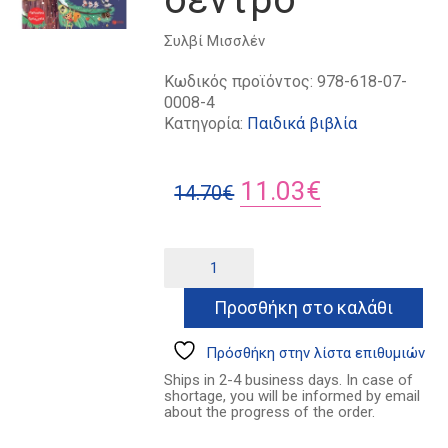
Συλβί Μισσλέν
Κωδικός προϊόντος:
978-618-07-
0008-4
Κατηγορία:
Παιδικά βιβλία
Original
Η
11.03
€
14.70
€
price
τρέχουσα
was:
τιμή
Χριστούγεννα
Alternative:
στο
14.70€.
είναι:
μεγάλο
Προσθήκη στο καλάθι
11.03€.
δέντρο
ποσότητα
Πρόσθήκη στην λίστα επιθυμιών
Ships in 2-4 business days. In case of
shortage, you will be informed by email
about the progress of the order.