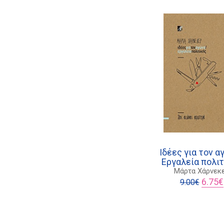
Ιδέες για τον α
Εργαλεία πολιτ
Μάρτα Χάρνεκ
Origina
6.75
€
9.00
€
price
was:
9.00€.