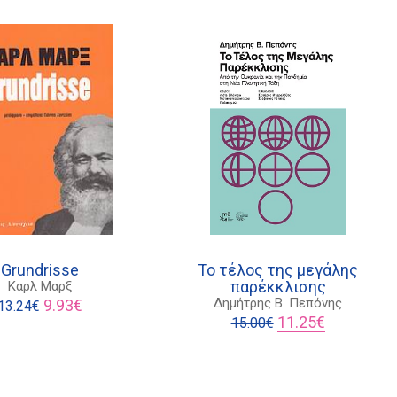
Grundrisse
Το τέλος της μεγάλης
παρέκκλισης
Καρλ Μαρξ
Original
Η
Δημήτρης B. Πεπόνης
9.93
€
13.24
€
price
τρέχουσα
Original
Η
11.25
€
15.00
€
was:
τιμή
price
τρέχουσα
13.24€.
είναι:
was:
τιμή
9.93€.
15.00€.
είναι:
11.25€.