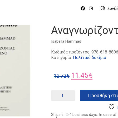
Συνδ
Αναγνωρίζοντ
Isabella Hammad
Κωδικός προϊόντος:
978-618-8806
Κατηγορία:
Πολιτικό δοκίμιο
Original
Η
11.45
€
12.72
€
price
τρέχουσ
was:
τιμή
Αναγνωρίζοντας
Προσθήκη στο
τον
12.72€.
είναι:
ξένο
11.45€.
ποσότητα
Ships in 2-4 business days. In case of