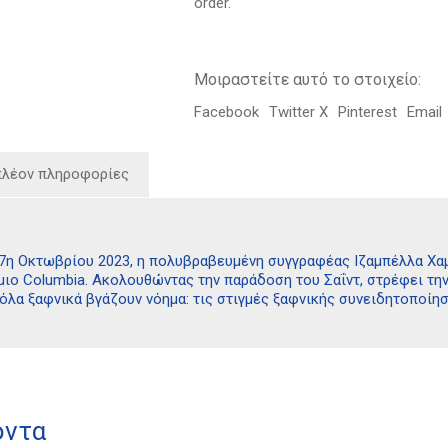
order.
Μοιραστείτε αυτό το στοιχείο:
Facebook
Twitter X
Pinterest
Email
πλέον πληροφορίες
ν 7η Οκτωβρίου 2023, η πολυβραβευμένη συγγραφέας Ιζαμπέλλα Χα
μιο Columbia. Ακολουθώντας την παράδοση του Σαΐντ, στρέφει την
όλα ξαφνικά βγάζουν νόημα: τις στιγμές ξαφνικής συνειδητοποίη
όντα