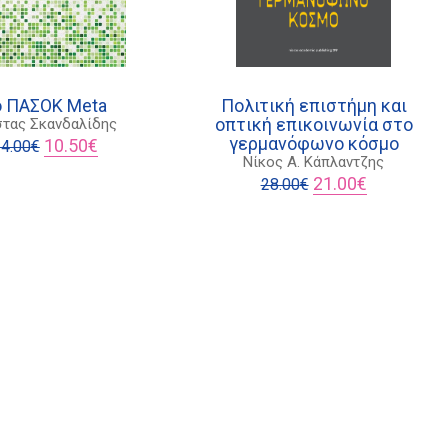
ο ΠΑΣΟΚ Meta
Πολιτική επιστήμη και
οπτική επικοινωνία στο
τας Σκανδαλίδης
Original
Η
γερμανόφωνο κόσμο
10.50
€
4.00
€
price
τρέχουσα
Νίκος Α. Κάπλαντζης
was:
τιμή
Original
Η
21.00
€
28.00
€
14.00€.
είναι:
price
τρέχουσα
10.50€.
was:
τιμή
28.00€.
είναι:
21.00€.