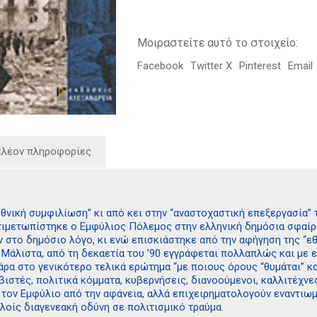
Μοιραστείτε αυτό το στοιχείο:
Facebook
Twitter X
Pinterest
Email
πλέον πληροφορίες
“εθνική συμφιλίωση” κι από κει στην “αναστοχαστική επεξεργασία
τιμετωπίστηκε ο Εμφύλιος Πόλεμος στην ελληνική δημόσια σφαίρα
ν στο δημόσιο λόγο, κι ενώ επισκιάστηκε από την αφήγηση της “ε
 Μάλιστα, από τη δεκαετία του ’90 εγγράφεται πολλαπλώς και με 
 άρα στο γενικότερο τελικά ερώτημα “με ποιους όρους “θυμάται” κα
ιστές, πολιτικά κόμματα, κυβερνήσεις, διανοούμενοι, καλλιτέχνε
τον Εμφύλιο από την αφάνεια, αλλά επιχειρηματολογούν εναντιωμα
λοίς διαγενεακή οδύνη σε πολιτισμικό τραύμα.