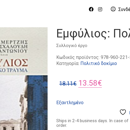
Συνδ
Εμφύλιος: Πο
Συλλογικό έργο
Κωδικός προϊόντος:
978-960-221-
Κατηγορία:
Πολιτικό δοκίμιο
Original
Η
13.58
€
18.11
€
price
τρέχουσ
was:
τιμή
Εξαντλημένο
18.11€.
είναι:
13.58€.
Ships in 2-4 business days. In case of
order.