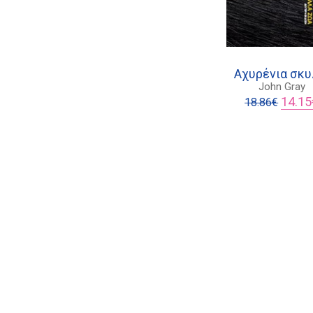
Αχυρένια σκυ
John Gray
Origina
14.15
18.86
€
price
was:
18.86€.