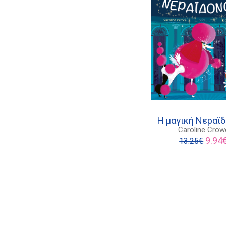
Η μαγική Νεραϊ
Caroline Crow
Origin
9.94
13.25
€
price
was:
13.25€