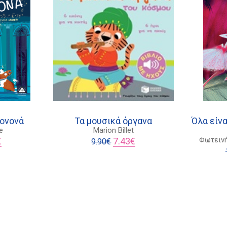
δονονά
Τα μουσικά όργανα
Όλα είνα
e
Marion Billet
al
Η
Original
Η
Φωτεινή
€
7.43
€
9.90
€
τρέχουσα
price
τρέχουσα
τιμή
was:
τιμή
.
είναι:
9.90€.
είναι:
9.94€.
7.43€.