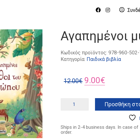
Συνδ
Αγαπημένοι μ
Κωδικός προϊόντος:
978-960-502-
Κατηγορία:
Παιδικά βιβλία
Original
Η
9.00
€
12.00
€
price
τρέχουσα
was:
τιμή
Αγαπημένοι
Προσθήκη στο
μύθοι
12.00€.
είναι:
του
9.00€.
Αισώπου
ποσότητα
Ships in 2-4 business days. In case of
order.