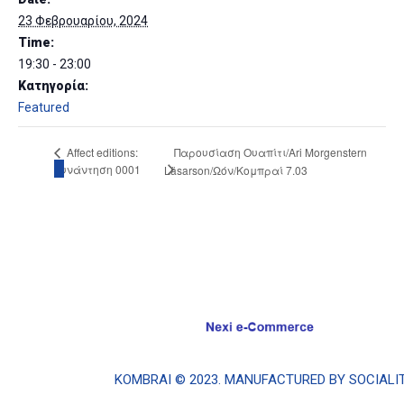
kombrai.bs@gmail.com
23 Φεβρουαρίου, 2024
Time:
19:30 - 23:00
Πολιτική προστασίας δεδομένων
Κατηγορία:
Πολιτική επιστροφών
Featured
Τρόποι Πληρωμής
Affect editions:
Παρουσίαση Ουαπίτι/Ari Morgenstern
Όροι χρήσης
Συνάντηση 0001
Läsarson/Ωόν/Κομπραί 7.03
Αποστολές
KOMΒRAI © 2023. MANUFACTURED BY
SOCIALI