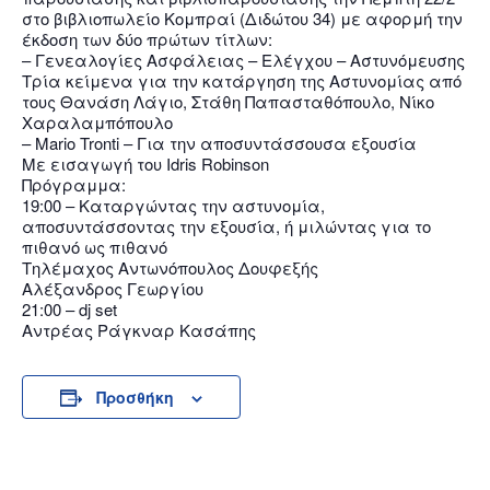
στο βιβλιοπωλείο Κομπραί (Διδώτου 34) με αφορμή την
έκδοση των δύο πρώτων τίτλων:
– Γενεαλογίες Ασφάλειας – Ελέγχου – Αστυνόμευσης
Τρία κείμενα για την κατάργηση της Αστυνομίας από
τους Θανάση Λάγιο, Στάθη Παπασταθόπουλο, Νίκο
Χαραλαμπόπουλο
– Mario Tronti – Για την αποσυντάσσουσα εξουσία
Με εισαγωγή του Idris Robinson
Πρόγραμμα:
19:00 – Καταργώντας την αστυνομία,
αποσυντάσσοντας την εξουσία, ή μιλώντας για το
πιθανό ως πιθανό
Τηλέμαχος Αντωνόπουλος Δουφεξής
Αλέξανδρος Γεωργίου
Διδότου 34, Αθήνα 106 80
21:00 – dj set
Αντρέας Ράγκναρ Κασάπης
21 1750 8340
Προσθήκη
kombrai.bs@gmail.com