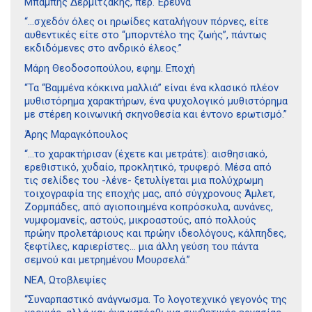
Μπάµπης Δερµιτζάκης, περ. Έρευνα
“…σχεδόν όλες οι ηρωίδες καταλήγουν πόρνες, είτε
αυθεντικές είτε στο “µπορντέλο της ζωής”, πάντως
εκδιδόµενες στο ανδρικό έλεος.”
Μάρη Θεοδοσοπούλου, εφηµ. Εποχή
“Τα “Βαµµένα κόκκινα µαλλιά” είναι ένα κλασικό πλέον
µυθιστόρηµα χαρακτήρων, ένα ψυχολογικό µυθιστόρηµα
µε στέρεη κοινωνική σκηνοθεσία και έντονο ερωτισµό.”
Άρης Μαραγκόπουλος
“…το χαρακτήρισαν (έχετε και µετράτε): αισθησιακό,
ερεθιστικό, χυδαίο, προκλητικό, τρυφερό. Μέσα από
τις σελίδες του -λένε- ξετυλίγεται µια πολύχρωµη
τοιχογραφία της εποχής µας, από σύγχρονους Άµλετ,
Ζορµπάδες, από αγιοποιηµένα κοπρόσκυλα, αυνάνες,
νυµφοµανείς, αστούς, µικροαστούς, από πολλούς
πρώην προλετάριους και πρώην ιδεολόγους, κάλπηδες,
ξεφτίλες, καριερίστες… µια άλλη γεύση του πάντα
σεµνού και µετρηµένου Μουρσελά.”
ΝΕΑ, Ωτοβλεψίες
“Συναρπαστικό ανάγνωσµα. Το λογοτεχνικό γεγονός της