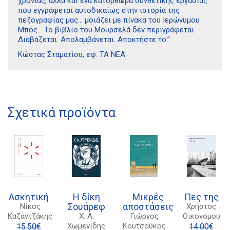
χρονιάς, αλλά και ένα κατόρθωµα συνθετικής εργασίας
που εγγράφεται αυτοδικαίως στην ιστορία της
πεζογραφίας µας… µοιάζει µε πίνακα του Ιερώνυµου
Μπος… Το βιβλίο του Μουρσελά δεν περιγράφεται.
Διαβάζεται. Απολαµβάνεται. Αποκτήστε το.”
Διδότου 34, Αθήνα 106 80
Κώστας Σταµατίου, εφ. ΤΑ ΝΕΑ
21 1750 8340
kombrai.bs@gmail.com
Σχετικά προϊόντα
Πολιτική προστασίας δεδομένων
Πολιτική επιστροφών
Τρόποι Πληρωμής
Όροι χρήσης
Ασκητική
Η δίκη
Μικρές
Πες της
Σουάρεφ
αποστάσεις
Νίκος
Χρήστος
Αποστολές
Καζαντζάκης
Χ. Α.
Γιώργος
Οικονόμου
Χωμενίδης
Κουτσούκος
15.50
€
14.00
€