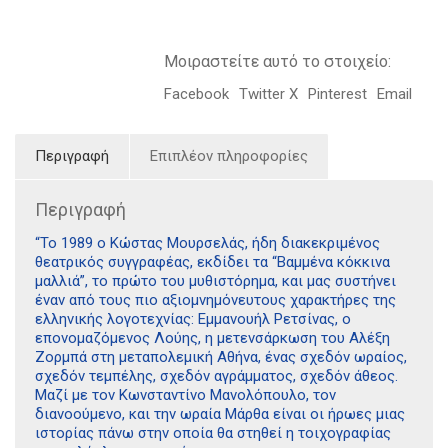
Μοιραστείτε αυτό το στοιχείο:
Facebook
Twitter X
Pinterest
Email
Περιγραφή
Επιπλέον πληροφορίες
Περιγραφή
“Το 1989 ο Κώστας Μουρσελάς, ήδη διακεκριµένος
θεατρικός συγγραφέας, εκδίδει τα “Βαµµένα κόκκινα
µαλλιά”, το πρώτο του µυθιστόρηµα, και µας συστήνει
έναν από τους πιο αξιοµνηµόνευτους χαρακτήρες της
ελληνικής λογοτεχνίας: Εµµανουήλ Ρετσίνας, ο
επονοµαζόµενος Λούης, η µετενσάρκωση του Αλέξη
Ζορµπά στη µεταπολεµική Αθήνα, ένας σχεδόν ωραίος,
σχεδόν τεµπέλης, σχεδόν αγράµµατος, σχεδόν άθεος.
Μαζί µε τον Κωνσταντίνο Μανολόπουλο, τον
διανοούµενο, και την ωραία Μάρθα είναι οι ήρωες µιας
ιστορίας πάνω στην οποία θα στηθεί η τοιχογραφίας