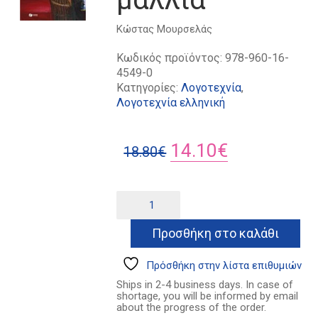
Κώστας Μουρσελάς
Κωδικός προϊόντος:
978-960-16-
4549-0
Κατηγορίες:
Λογοτεχνία
,
Λογοτεχνία ελληνική
Original
Η
14.10
€
18.80
€
price
τρέχουσα
was:
τιμή
Βαμμένα
Alternative:
κόκκινα
18.80€.
είναι:
μαλλιά
Προσθήκη στο καλάθι
14.10€.
ποσότητα
Πρόσθήκη στην λίστα επιθυμιών
Ships in 2-4 business days. In case of
shortage, you will be informed by email
about the progress of the order.