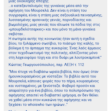
µιας ολόκληρης εποχής.
…ο κατεξευτελισµός της γυναίκας µέσα από την
αφήγηση του Μουρσελά. Δεν είναι η στάση του
συγγραφέα, είναι η στάση µιας σεξουαλικά πεινασµένης,
λυσσασµένης αρσενικής γενιάς, πορνοδίαιτης και
βωµολόχας, µιας γενιάς που έλιωσε τα πόδια της στις
«µπουρδελότσαρκες» και που µόνο τη µάνα-γυναίκα
σεβόταν…
Η σωτηρία αυτής της κοινωνίας ήταν αυτή η σχεδία
βίου, το ξυλάρµενο σωσίβιο, το πιάσιµο της καλής, το
βόλεµα ή το άρπαγµα της ευκαιρίας. Ένας λαός έρµαιος
στον τυχοδιωκτισµό της πολιτικής, ελπίζοντας µόνο
στη λαχειοφόρο τύχη και στο δυάρι µε λουτροκαµπινέ.”
Κώστας Γεωργουσόπουλος, περ. ΛΕΞΗ τ. 112
“Μου έτυχε να διαβάσω ωραία βιβλία, που όµως όταν
ήµουνκουρασµένος µε νύσταζαν. Το βιβλίο αυτό του
Μουρσελά, κάποιες φορές που το πήρα, κουρασµένος
και νυσταγµένος, µε ξενύσταζε. Φοβερό προσόν και
απαραίτητο για ένα βιβλίο, όπου το πολυπρόσωπο της
αφήγησης απαιτεί να διαβαστεί γρήγορα, αν δεν θέλει
να χαθεί µέσα στον κυκεώνα της αφήγησης και να
ξεχάσει το whoiswho των ηρώων…”