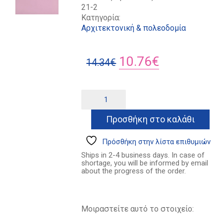
21-2
Κατηγορία:
Αρχιτεκτονική & πολεοδομία
Original
Η
10.76
€
14.34
€
price
τρέχουσα
was:
τιμή
Το
Alternative:
τοπίο
14.34€.
είναι:
ποσότητα
Προσθήκη στο καλάθι
10.76€.
Πρόσθήκη στην λίστα επιθυμιών
Ships in 2-4 business days. In case of
shortage, you will be informed by email
about the progress of the order.
Μοιραστείτε αυτό το στοιχείο: