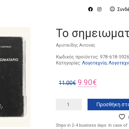
Συνδ
Το σημειωμα
Αριστείδης Αντονάς
Κωδικός προϊόντος:
978-618-5926
Κατηγορίες:
Λογοτεχνία
,
Λογοτεχν
Original
Η
9.90
€
11.00
€
price
τρέχουσα
was:
τιμή
Το
Προσθήκη στο
σημειωματάριο
11.00€.
είναι:
ποσότητα
9.90€.
Ships in 2-4 business days. In case of