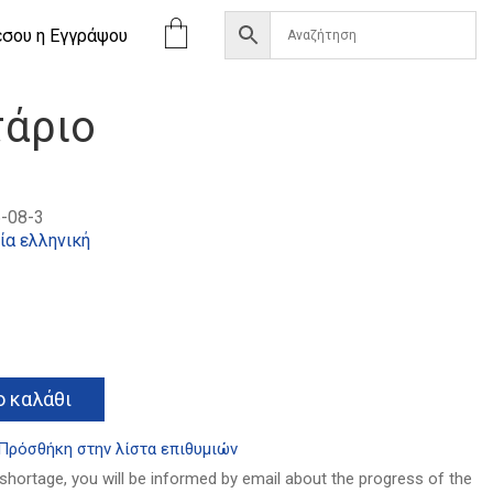
έσου η Eγγράψου
τάριο
-08-3
ία ελληνική
Alternative:
 καλάθι
Πρόσθήκη στην λίστα επιθυμιών
 shortage, you will be informed by email about the progress of the