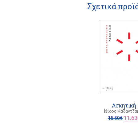
Σχετικά προϊ
Ασκητική
Νίκος Καζαντζά
Origina
11.63
15.50
€
price
was:
15.50€.