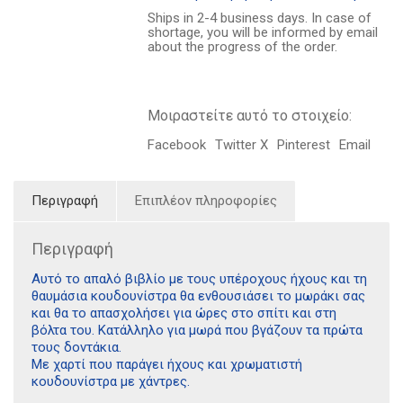
κουδουνίστρα
Ships in 2-4 business days. In case of
-
shortage, you will be informed by email
Λιοντάρι
about the progress of the order.
ποσότητα
Μοιραστείτε αυτό το στοιχείο:
Facebook
Twitter X
Pinterest
Email
Περιγραφή
Επιπλέον πληροφορίες
Περιγραφή
Αυτό το απαλό βιβλίο με τους υπέροχους ήχους και τη
θαυμάσια κουδουνίστρα θα ενθουσιάσει το μωράκι σας
και θα το απασχολήσει για ώρες στο σπίτι και στη
βόλτα του. Κατάλληλο για μωρά που βγάζουν τα πρώτα
τους δοντάκια.
Με χαρτί που παράγει ήχους και χρωματιστή
Διδότου 34, Αθήνα 106 80
κουδουνίστρα με χάντρες.