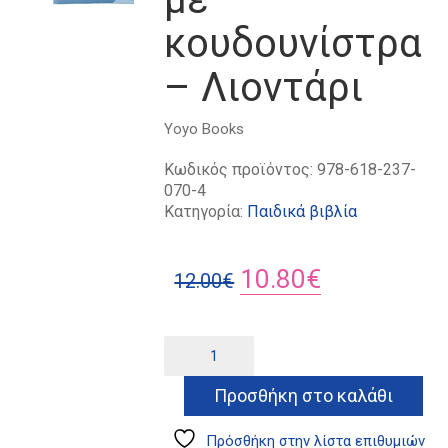
κουδουνίστρα
– Λιοντάρι
Yoyo Books
Κωδικός προϊόντος:
978-618-237-
070-4
Κατηγορία:
Παιδικά βιβλία
Original
Η
10.80
€
12.00
€
price
τρέχουσα
was:
τιμή
Το
Alternative:
πρώτο
12.00€.
είναι:
μου
Προσθήκη στο καλάθι
10.80€.
πάνινο
βιβλίο
με
Πρόσθήκη στην λίστα επιθυμιών