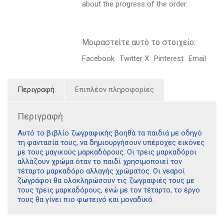
ποσότητα
about the progress of the order.
Μοιραστείτε αυτό το στοιχείο:
Facebook
Twitter X
Pinterest
Email
Περιγραφή
Επιπλέον πληροφορίες
Περιγραφή
Αυτό το βιβλίο ζωγραφικής βοηθά τα παιδιά με οδηγό
τη φαντασία τους, να δημιουργήσουν υπέροχες εικόνες
με τους μαγικούς μαρκαδόρους. Οι τρεις μαρκαδόροι
αλλάζουν χρώμα όταν το παιδί χρησιμοποιεί τον
τέταρτο μαρκαδόρο αλλαγής χρώματος. Οι νεαροί
ζωγράφοι θα ολοκληρώσουν τις ζωγραφιές τους με
τους τρεις μαρκαδόρους, ενώ με τον τέταρτο, το έργο
τους θα γίνει πιο φωτεινό και μοναδικό.
Διδότου 34, Αθήνα 106 80