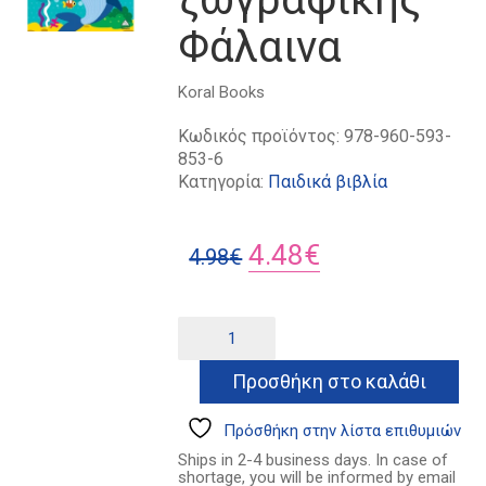
Φάλαινα
Koral Books
Κωδικός προϊόντος:
978-960-593-
853-6
Κατηγορία:
Παιδικά βιβλία
Original
Η
4.48
€
4.98
€
price
τρέχουσα
was:
τιμή
Το
Alternative:
πρώτο
4.98€.
είναι:
μου
Προσθήκη στο καλάθι
4.48€.
μαγικό
βιβλίο
ζωγραφικής
Πρόσθήκη στην λίστα επιθυμιών
-
Ships in 2-4 business days. In case of
Φάλαινα
shortage, you will be informed by email