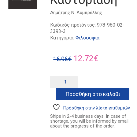
Δημήτρης Ν. Λαμπρέλλης
Κωδικός προϊόντος:
978-960-02-
3393-3
Κατηγορία:
Φιλοσοφία
Original
Η
12.72
€
16.96
€
price
τρέχουσα
was:
τιμή
Το
Alternative:
παράθυρο
16.96€.
είναι:
του
Προσθήκη στο καλάθι
12.72€.
Καστοριάδη
ποσότητα
Πρόσθήκη στην λίστα επιθυμιών
Ships in 2-4 business days. In case of
shortage, you will be informed by email
about the progress of the order.