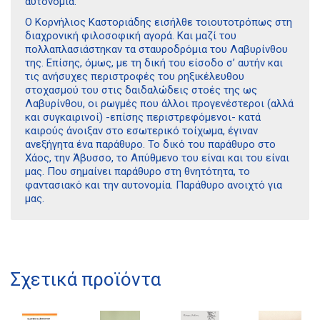
αυτονομία.
Ο Κορνήλιος Καστοριάδης εισήλθε τοιουτοτρόπως στη
διαχρονική φιλοσοφική αγορά. Και μαζί του
πολλαπλασιάστηκαν τα σταυροδρόμια του Λαβυρίνθου
της. Επίσης, όμως, με τη δική του είσοδο σ’ αυτήν και
τις ανήσυχες περιστροφές του ρηξικέλευθου
στοχασμού του στις δαιδαλώδεις στοές της ως
Λαβυρίνθου, οι ρωγμές που άλλοι προγενέστεροι (αλλά
και συγκαιρινοί) -επίσης περιστρεφόμενοι- κατά
καιρούς άνοιξαν στο εσωτερικό τοίχωμα, έγιναν
ανεξήγητα ένα παράθυρο. Το δικό του παράθυρο στο
Χάος, την Άβυσσο, το Απύθμενο του είναι και του είναι
μας. Που σημαίνει παράθυρο στη θνητότητα, το
φαντασιακό και την αυτονομία. Παράθυρο ανοιχτό για
μας.
Σχετικά προϊόντα
Διδότου 34, Αθήνα 106 80