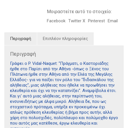
Μοιραστείτε αυτό το στοιχείο:
Facebook
Twitter X
Pinterest
Email
Περιγραφή
Επιπλέον πληροφορίες
Περιγραφή
Γράφει ο P. Vidal-Naquet: “Πράγματι, ο Καστοριάδης
ήρθε στο Παρίσι από την Αθήνα -όπως ο Ξένος του
Πλάτωνα ήρθε στην Αθήνα από την Ελέα της Μεγάλης
Ελλάδος- για να παίξει τον ρόλο του “διδασκάλου της
αλήθειας”, μιας αλήθειας που ήθελε να προωθήσει την
ελευθερία και όχι να την καταπνίξει”. Αναμφίβολα έτσι.
Και γι’ αυτό μιας αλήθειας, στην περίπτωσή του,
ενσυνειδήτως με άλφα μικρό. Αλήθεια δε, που ως
στοχαστικό πρόταγμα, υπήρξε εν προκειμένω όχι
απλώς πρόθεση ελευθερίας ή βήμα προς αυτήν, αλλά
χάρη στο πολυσχιδές, πολύπλευρο και πολύμοχθο έργο
που αυτός μας κατέθεσε, έργω ελευθερία και