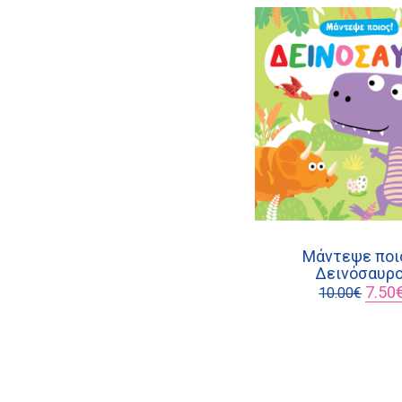
Μάντεψε ποι
Δεινόσαυρο
Origin
7.50
10.00
€
price
was:
10.00€