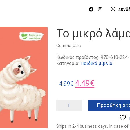
Συνδ
Το μικρό λάμα
Gemma Cary
Κωδικός προϊόντος:
978-618-224-
Κατηγορία:
Παιδικά βιβλία
Original
Η
4.49
€
4.99
€
price
τρέχουσα
was:
τιμή
Το
Προσθήκη στο
μικρό
4.99€.
είναι:
λάμα
4.49€.
μαθαίνει
να
Ships in 2-4 business days. In case of
ακούει