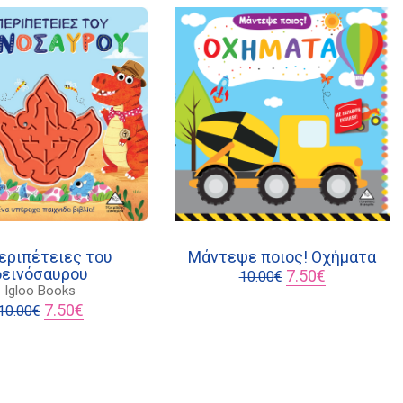
περιπέτειες του
Μάντεψε ποιος! Οχήματα
δεινόσαυρου
Original
Η
7.50
€
10.00
€
price
τρέχουσα
Igloo Books
Original
Η
was:
τιμή
7.50
€
10.00
€
price
τρέχουσα
10.00€.
είναι:
was:
τιμή
7.50€.
10.00€.
είναι:
7.50€.