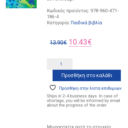
Κωδικός προϊόντος:
978-960-471-
186-4
Κατηγορία:
Παιδικά βιβλία
Original
Η
10.43
€
13.90
€
price
τρέχουσα
was:
τιμή
Το
Alternative:
κοράκι
13.90€.
είναι:
και
Προσθήκη στο καλάθι
10.43€.
το
παγώνι
ποσότητα
Πρόσθήκη στην λίστα επιθυμιών
Ships in 2-4 business days. In case of
shortage, you will be informed by email
about the progress of the order.
Μοιραστείτε αυτό το στοιχείο: