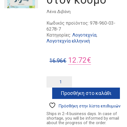
Λένα Διβάνη
Κωδικός προϊόντος:
978-960-03-
6278-7
Κατηγορίες:
Λογοτεχνία
,
Λογοτεχνία ελληνική
Original
Η
12.72
€
16.96
€
price
τρέχουσα
was:
τιμή
Τι
Alternative:
έμαθα
16.96€.
είναι:
περπατώντας
Προσθήκη στο καλάθι
12.72€.
στον
κόσμο
ποσότητα
Πρόσθήκη στην λίστα επιθυμιών
Ships in 2-4 business days. In case of
shortage, you will be informed by email
about the progress of the order.