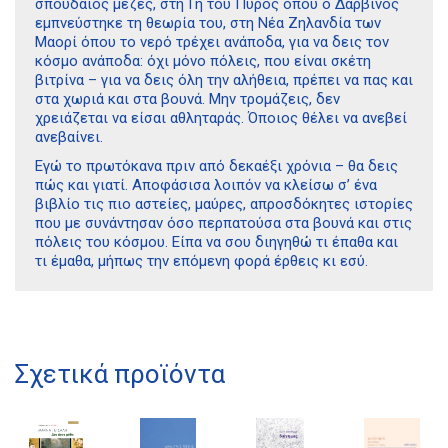
σπουδαίος μεζές, στη Γη του Πυρός όπου ο Δαρβίνος
εμπνεύστηκε τη θεωρία του, στη Νέα Ζηλανδία των
Μαορί όπου το νερό τρέχει ανάποδα, για να δεις τον
κόσμο ανάποδα: όχι μόνο πόλεις, που είναι σκέτη
βιτρίνα – για να δεις όλη την αλήθεια, πρέπει να πας και
στα χωριά και στα βουνά. Μην τρομάζεις, δεν
χρειάζεται να είσαι αθληταράς. Όποιος θέλει να ανεβεί
ανεβαίνει.
Εγώ το πρωτόκανα πριν από δεκαέξι χρόνια – θα δεις
πώς και γιατί. Αποφάσισα λοιπόν να κλείσω σ’ ένα
βιβλίο τις πιο αστείες, μαύρες, απροσδόκητες ιστορίες
που με συνάντησαν όσο περπατούσα στα βουνά και στις
πόλεις του κόσμου. Είπα να σου διηγηθώ τι έπαθα και
τι έμαθα, μήπως την επόμενη φορά έρθεις κι εσύ.
Διδότου 34, Αθήνα 106 80
Σχετικά προϊόντα
21 1750 8340
kombrai.bs@gmail.com