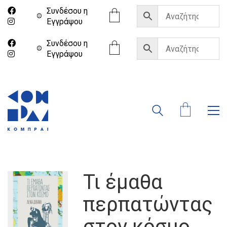
Συνδέσου η
Eγγράψου
Συνδέσου η
Eγγράψου
Τι έμαθα
περπατώντας
στον κόσμο