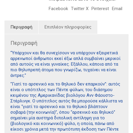
Facebook
Twitter X
Pinterest
Email
Περιγραφή
Επιπλέον πληροφορίες
Περιγραφή
“Υπάρχουν και θα συνεχίσουν να υπάρχουν εξαιρετικά
αρρενωποί άνθρωποι εκεί έξω απλά συμβαίνει μερικοί
από αυτούς να είναι γυναίκες. Εξάλλου, κάποια από τα
πιο θηλυπρεπή άτομα που γνωρίζω, τυχαίνει να είναι
άντρες.”
“Γιατί το αρσενικό και το θηλυκό δεν επαρκούν”: αυτός
είναι ο υπότιτλος των Πέντε φύλων, του διάσημου
κειμένου της Αμερικανίδας βιολόγου Ανν Φάουστο-
Στέρλινγκ. Ο υπότιτλος αυτός θα μπορούσε κάλλιστα να
είναι “γιατί το αρσενικό και το θηλυκό βλάπτουν
σοβαρά (την κοινωνία)”, όπου “αρσενικό και θηλυκό”
σημαίνει μία αυστηρά διπολική αντίληψη για το
(βιολογικό και κοινωνικό) φύλο, η οποία, πάνω από
είκοσι χρόνια μετά την πρωτότυπη έκδοση των Πέντε