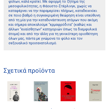
φύλων, καλά κρατεί. Με αφορμή το ζήτημα της
μεσοφυλικότητας, η Φάουστο-Στέρλινγκ, χωρίς να
καταφέρνει να την παραμερίσει πλήρως, καταδεικνύει
σε ποιο βαθμό η συγκεκριμένη θεώρηση είναι υπεύθυνη
από τη μία για την καταδυνάστευση ατόμων που ακόμη
και σήμερα αποκαλούμε “ερμαφρόδιτα” (καθώς και
άλλων “ευαίσθητων” κατηγοριών όπως τα διεμφυλικά
άτομα) και από την άλλη για τη γενικότερη οριοθέτηση
όλων μας, πάντα με γνώμονα το φύλο και τον
σεξουαλικό προσανατολισμό.
Διδότου 34, Αθήνα 106 80
Σχετικά προϊόντα
21 1750 8340
kombrai.bs@gmail.com
Πολιτική προστασίας δεδομένων
Πολιτική επιστροφών