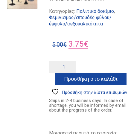
Κατηγορίες:
Πολιτικό δοκίμιο
,
Φεμινισμός/σπουδές φύλου/
έμφυλο/σεξουαλικότητα
Original
Η
3.75
€
5.00
€
price
τρέχουσα
was:
τιμή
Τα
Alternative:
πέντε
5.00€.
είναι:
φύλα
Προσθήκη στο καλάθι
3.75€.
ποσότητα
Πρόσθήκη στην λίστα επιθυμιών
Ships in 2-4 business days. In case of
shortage, you will be informed by email
about the progress of the order.
Μοιραστείτε αυτό το στοιχείο: