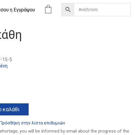
έσου η Eγγράψου
πάθη
-15-5
ένη
α
Alternative:
 καλάθι
Πρόσθήκη στην λίστα επιθυμιών
 shortage, you will be informed by email about the progress of the