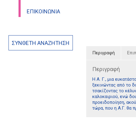
ΕΠΙΚΟΙΝΩΝΊΑ
ΣΎΝΘΕΤΗ ΑΝΑΖΉΤΗΣΗ
Περιγραφή
Επι
Περιγραφή
Η Α. Γ., μια ευκατάσ
ξεκινώντας από το δω
τσακίζοντας το κέλυφ
καλοκαιριού, ενώ δου
προειδοποίηση, ακούγ
τώρα, που η Α.Γ. θα 