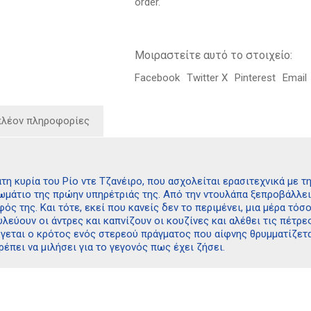
order.
Μοιραστείτε αυτό το στοιχείο:
Facebook
Twitter X
Pinterest
Email
πλέον πληροφορίες
τατη κυρία του Ρίο ντε Τζανέιρο, που ασχολείται ερασιτεχνικά με τ
μάτιο της πρώην υπηρέτριάς της. Από την ντουλάπα ξεπροβάλλει μ
ός της. Και τότε, εκεί που κανείς δεν το περιμένει, μια μέρα τό
λεύουν οι άντρες και καπνίζουν οι κουζίνες και αλέθει τις πέτρες
εται ο κρότος ενός στερεού πράγματος που αίφνης θρυμματίζεται 
πρέπει να μιλήσει για το γεγονός πως έχει ζήσει.