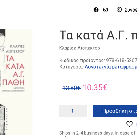
Συνδ
Τα κατά Α.Γ. 
Κλαρίσε Λισπέκτορ
Κωδικός προϊόντος:
978-618-5267
Κατηγορία:
Λογοτεχνία μεταφρασμ
Original
Η
10.35
€
13.80
€
price
τρέχουσ
was:
τιμή
Τα
Προσθήκη στο
κατά
13.80€.
είναι:
Α.Γ.
10.35€.
πάθη
ποσότητα
Ships in 2-4 business days. In case of