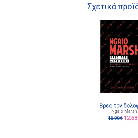
Σχετικά προϊ
Βρες τον δολο
Ngaio Marsh
Origina
12.68
16.90
€
price
was:
16.90€.