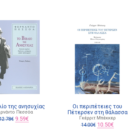
λίο της ανησυχίας
Οι περιπέτειες του
Πέτερσεν στη θάλασσα
ρνάντο Πεσσόα
Original
Η
Γκέρριτ Μπέκκερ
9.59
€
12.78
€
price
τρέχουσα
Original
Η
10.50
€
14.00
€
was:
τιμή
price
τρέχουσα
12.78€.
είναι:
was:
τιμή