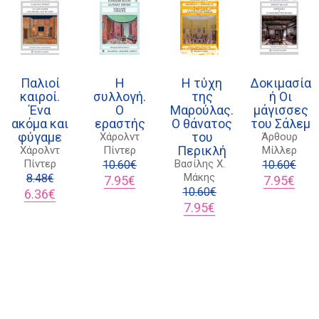
kombrai.bs@gmail.com
Πολιτική προστασίας δεδομένων
Πολιτική επιστροφών
Παλιοί
Η
Η τύχη
Δοκιμασία
καιροί.
συλλογή.
της
ή Οι
Τρόποι Πληρωμής
Ένα
Ο
Μαρούλας.
μάγισσες
ακόμα και
εραστής
Ο θάνατος
του Σάλεμ
Όροι χρήσης
φύγαμε
του
Χάρολντ
Άρθουρ
Περικλή
Χάρολντ
Πίντερ
Μίλλερ
Αποστολές
Πίντερ
Βασίλης Χ.
10.60
€
10.60
€
Μάκης
8.48
€
Original
Η
Original
Η
7.95
€
7.95
€
Original
Η
price
τρέχουσα
10.60
€
price
τρέχ
6.36
€
price
τρέχουσα
was:
τιμή
Original
Η
was:
τιμή
7.95
€
was:
τιμή
10.60€.
είναι:
price
τρέχουσα
10.60€.
είναι
8.48€.
είναι:
7.95€.
was:
τιμή
7.95€
6.36€.
10.60€.
είναι:
7.95€.
KOMΒRAI © 2023. MANUFACTURED BY
SOCIALITY
.