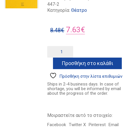
447-2
Κατηγορία:
Θέατρο
Original
Η
7.63
€
8.48
€
price
τρέχουσα
was:
τιμή
Συνοριακοί
Alternative:
ποσότητα
8.48€.
είναι:
Προσθήκη στο καλάθι
7.63€.
Πρόσθήκη στην λίστα επιθυμιών
Ships in 2-4 business days. In case of
shortage, you will be informed by email
about the progress of the order.
Μοιραστείτε αυτό το στοιχείο:
Facebook
Twitter X
Pinterest
Email