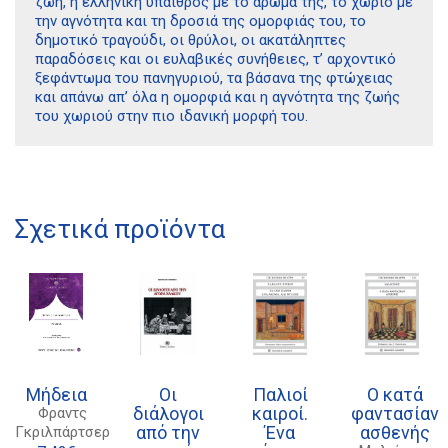
ζωή, η ελληνική ύπαιθρος με το άρωμά της, το χωριό με
την αγνότητα και τη δροσιά της ομορφιάς του, το
δημοτικό τραγούδι, οι θρύλοι, οι ακατάληπτες
παραδόσεις και οι ευλαβικές συνήθειες, τ’ αρχοντικό
ξεφάντωμα του πανηγυριού, τα βάσανα της φτώχειας
και απάνω απ’ όλα η ομορφιά και η αγνότητα της ζωής
του χωριού στην πιο ιδανική μορφή του.
Διδότου 34, Αθήνα 106 80
Σχετικά προϊόντα
21 1750 8340
kombrai.bs@gmail.com
Πολιτική προστασίας δεδομένων
Πολιτική επιστροφών
Μήδεια
Οι
Παλιοί
Ο κατά
Τρόποι Πληρωμής
διάλογοι
καιροί.
φαντασίαν
Φραντς
από την
Ένα
ασθενής
Γκριλπάρτσερ
Όροι χρήσης