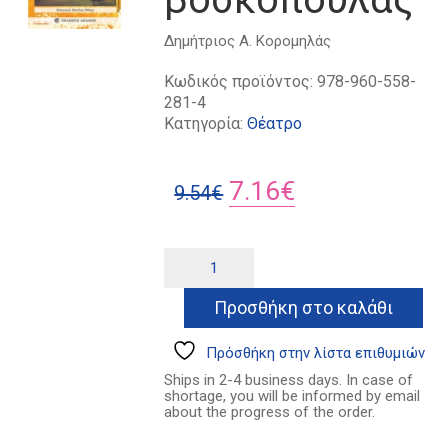
Δημήτριος Α. Κορομηλάς
Κωδικός προϊόντος:
978-960-558-
281-4
Κατηγορία:
Θέατρο
Original
Η
7.16
€
9.54
€
price
τρέχουσα
was:
τιμή
Ο
Alternative:
αγαπητικός
9.54€.
είναι:
της
Προσθήκη στο καλάθι
7.16€.
βοσκοπούλας
ποσότητα
Πρόσθήκη στην λίστα επιθυμιών
Ships in 2-4 business days. In case of
shortage, you will be informed by email
about the progress of the order.