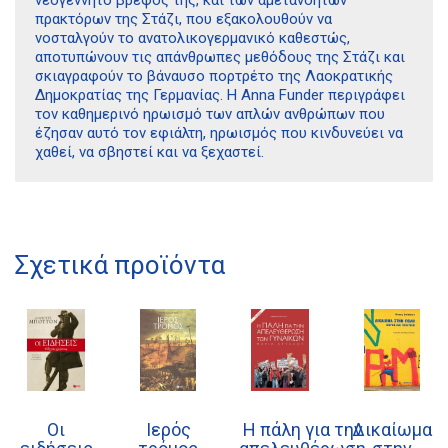
πρακτόρων της Στάζι, που εξακολουθούν να
νοσταλγούν το ανατολικογερμανικό καθεστώς,
αποτυπώνουν τις απάνθρωπες μεθόδους της Στάζι και
σκιαγραφούν το βάναυσο πορτρέτο της Λαοκρατικής
Δημοκρατίας της Γερμανίας. Η Anna Funder περιγράφει
τον καθημερινό ηρωισμό των απλών ανθρώπων που
έζησαν αυτό τον εφιάλτη, ηρωισμός που κινδυνεύει να
χαθεί, να σβηστεί και να ξεχαστεί.
Διδότου 34, Αθήνα 106 80
21 1750 8340
Σχετικά προϊόντα
kombrai.bs@gmail.com
Πολιτική προστασίας δεδομένων
Πολιτική επιστροφών
Τρόποι Πληρωμής
Οι
Ιερός
Η πάλη για την
Δικαίωμα
Όροι χρήσης