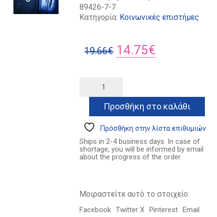
89426-7-7
Κατηγορία:
Κοινωνικές επιστήμες
Original
Η
14.75
€
19.66
€
price
τρέχουσα
was:
τιμή
Stasiland
Alternative:
ποσότητα
19.66€.
είναι:
Προσθήκη στο καλάθι
14.75€.
Πρόσθήκη στην λίστα επιθυμιών
Ships in 2-4 business days. In case of
shortage, you will be informed by email
about the progress of the order.
Μοιραστείτε αυτό το στοιχείο:
Facebook
Twitter X
Pinterest
Email