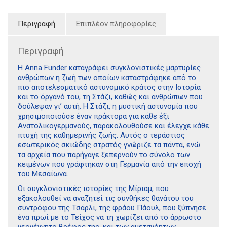
Περιγραφή
Επιπλέον πληροφορίες
Περιγραφή
Η Anna Funder καταγράφει συγκλονιστικές μαρτυρίες
ανθρώπων η ζωή των οποίων καταστράφηκε από το
πιο αποτελεσματικό αστυνομικό κράτος στην Ιστορία
και το όργανό του, τη Στάζι, καθώς και ανθρώπων που
δούλεψαν γι’ αυτή. Η Στάζι, η μυστική αστυνομία που
χρησιμοποιούσε έναν πράκτορα για κάθε έξι
Ανατολικογερμανούς, παρακολουθούσε και έλεγχε κάθε
πτυχή της καθημερινής ζωής. Αυτός ο τεράστιος
εσωτερικός σκιώδης στρατός γνώριζε τα πάντα, ενώ
τα αρχεία που παρήγαγε ξεπερνούν το σύνολο των
κειμένων που γράφτηκαν στη Γερμανία από την εποχή
του Μεσαίωνα.
Οι συγκλονιστικές ιστορίες της Μίριαμ, που
εξακολουθεί να αναζητεί τις συνθήκες θανάτου του
συντρόφου της Τσάρλι, της φράου Πάουλ, που ξύπνησε
ένα πρωί με το Τείχος να τη χωρίζει από το άρρωστο
νεογέννητο βρέφος της, και των αμετανόητων