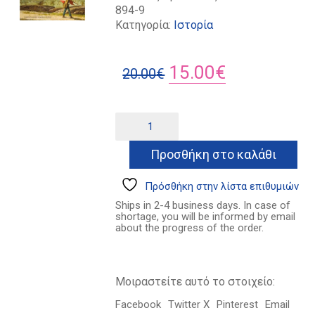
894-9
Κατηγορία:
Ιστορία
Original
Η
15.00
€
20.00
€
price
τρέχουσα
was:
τιμή
Risorgimento
Alternative:
ποσότητα
20.00€.
είναι:
Προσθήκη στο καλάθι
15.00€.
Πρόσθήκη στην λίστα επιθυμιών
Ships in 2-4 business days. In case of
shortage, you will be informed by email
about the progress of the order.
Μοιραστείτε αυτό το στοιχείο:
Facebook
Twitter X
Pinterest
Email