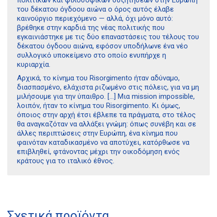
του δέκατου όγδοου αιώνα ο όρος αυτός έλαβε
καινούργιο περιεχόμενο — αλλά, όχι μόνο αυτό:
βρέθηκε στην καρδιά της νέας πολιτικής που
εγκαινιάστηκε με τις δύο επαναστάσεις του τέλους του
δέκατου όγδοου αιώνα, εφόσον υποδήλωνε ένα νέο
συλλογικό υποκείμενο στο οποίο ενυπήρχε η
κυριαρχία.
Αρχικά, το κίνημα του Risorgimento ήταν αδύναμο,
διασπασμένο, ελάχιστα ριζωμένο στις πόλεις, για να μη
μιλήσουμε για την ύπαιθρο. […] Μια mission impossible,
λοιπόν, ήταν το κίνημα του Risorgimento. Κι όμως,
όποιος στην αρχή έτσι έβλεπε τα πράγματα, στο τέλος
θα αναγκαζόταν να αλλάξει γνώμη: όπως συνέβη και σε
άλλες περιπτώσεις στην Ευρώπη, ένα κίνημα που
φαινόταν καταδικασμένο να αποτύχει, κατόρθωσε να
επιβληθεί, φτάνοντας μέχρι την οικοδόμηση ενός
κράτους για το ιταλικό έθνος.
Διδότου 34, Αθήνα 106 80
Σχετικά προϊόντα