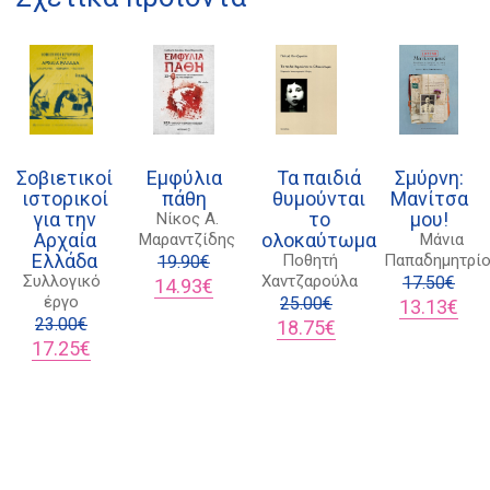
21 1750 8340
kombrai.bs@gmail.com
Πολιτική προστασίας δεδομένων
Σοβιετικοί
Εμφύλια
Τα παιδιά
Σμύρνη:
ιστορικοί
πάθη
θυμούνται
Μανίτσα
Πολιτική επιστροφών
για την
το
μου!
Νίκος Α.
Τρόποι Πληρωμής
Αρχαία
ολοκαύτωμα
Μαραντζίδης
Μάνια
Ελλάδα
Ποθητή
Παπαδημητρί
19.90
€
Όροι χρήσης
Συλλογικό
Χαντζαρούλα
Original
Η
17.50
€
14.93
€
έργο
price
τρέχουσα
25.00
€
Original
Η
13.13
€
Αποστολές
23.00
€
was:
τιμή
Original
Η
price
τρέ
18.75
€
Original
Η
19.90€.
είναι:
price
τρέχουσα
was:
τιμή
17.25
€
price
τρέχουσα
14.93€.
was:
τιμή
17.50€.
είναι
was:
τιμή
25.00€.
είναι:
13.1
23.00€.
είναι:
18.75€.
17.25€.