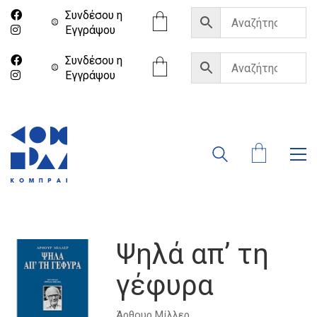
Συνδέσου η
Eγγράψου
Συνδέσου η
Eγγράψου
Ψηλά απ’ τη
γέφυρα
Άρθουρ Μίλλερ