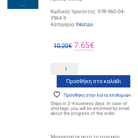
Κωδικός προϊόντος:
978-960-04-
3964-9
Κατηγορία:
Θέατρο
Original
Η
7.65
€
10.20
€
price
τρέχουσα
was:
τιμή
Ψηλά
Alternative:
απ'
10.20€.
είναι:
τη
Προσθήκη στο καλάθι
7.65€.
γέφυρα
ποσότητα
Πρόσθήκη στην λίστα επιθυμιών
Ships in 2-4 business days. In case of
shortage, you will be informed by email
about the progress of the order.
Μοιραστείτε αυτό το στοιχείο: