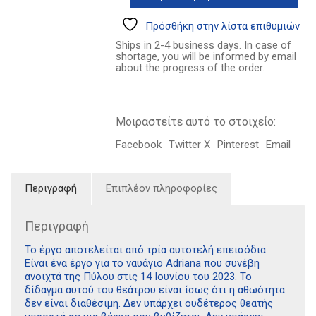
11.45€.
μωρό
στη
Πρόσθήκη στην λίστα επιθυμιών
θάλασσα
Ships in 2-4 business days. In case of
και
shortage, you will be informed by email
η
about the progress of the order.
δημοκρατία
να
θριαμβεύει
ποσότητα
Μοιραστείτε αυτό το στοιχείο:
Facebook
Twitter X
Pinterest
Email
Περιγραφή
Επιπλέον πληροφορίες
Περιγραφή
Το έργο αποτελείται από τρία αυτοτελή επεισόδια.
Είναι ένα έργο για το ναυάγιο Adriana που συνέβη
ανοιχτά της Πύλου στις 14 Ιουνίου του 2023. Το
δίδαγμα αυτού του θεάτρου είναι ίσως ότι η αθωότητα
δεν είναι διαθέσιμη. Δεν υπάρχει ουδέτερος θεατής