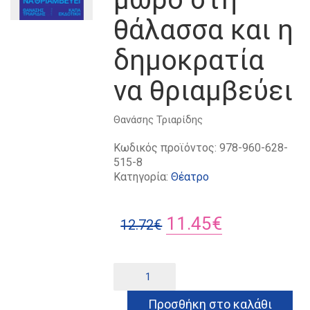
θάλασσα και η
δημοκρατία
να θριαμβεύει
Θανάσης Τριαρίδης
Κωδικός προϊόντος:
978-960-628-
515-8
Κατηγορία:
Θέατρο
Original
Η
11.45
€
12.72
€
price
τρέχουσα
was:
τιμή
Πώς
Alternative:
να
12.72€.
είναι:
πετάτε
Προσθήκη στο καλάθι
ένα