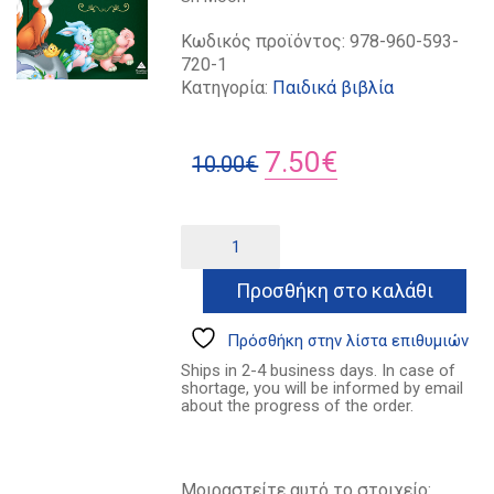
Κωδικός προϊόντος:
978-960-593-
720-1
Κατηγορία:
Παιδικά βιβλία
Original
Η
7.50
€
10.00
€
price
τρέχουσα
was:
τιμή
Παραμύθια
Alternative:
του
10.00€.
είναι:
Αισώπου
Προσθήκη στο καλάθι
7.50€.
ποσότητα
Πρόσθήκη στην λίστα επιθυμιών
Ships in 2-4 business days. In case of
shortage, you will be informed by email
about the progress of the order.
Μοιραστείτε αυτό το στοιχείο: