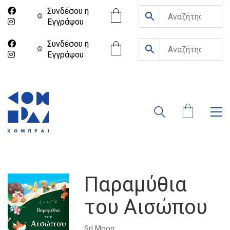
Συνδέσου η
Eγγράψου
Συνδέσου η
Eγγράψου
Παραμύθια
του Αισώπου
Srl Moon