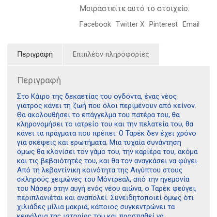
Μοιραστείτε αυτό το στοιχείο:
Facebook
Twitter X
Pinterest
Email
Περιγραφή
Επιπλέον πληροφορίες
Περιγραφή
Στο Κάιρο της δεκαετίας του ογδόντα, ένας νέος
γιατρός κάνει τη ζωή που όλοι περιμένουν από κείνον.
Θα ακολουθήσει το επάγγελμα του πατέρα του, θα
κληρονομήσει το ιατρείο του και την πελατεία του, θα
κάνει τα πράγματα που πρέπει. Ο Ταρέκ δεν έχει χρόνο
για σκέψεις και ερωτήματα. Μια τυχαία συνάντηση
όμως θα κλονίσει τον γάμο του, την καριέρα του, ακόμα
και τις βεβαιότητές του, και θα τον αναγκάσει να φύγει.
Από τη λεβαντίνικη κοινότητα της Αιγύπτου στους
σκληρούς χειμώνες του Μόντρεαλ, από την ηγεμονία
του Νάσερ στην αυγή ενός νέου αιώνα, ο Ταρέκ φεύγει,
περιπλανιέται και αναπολεί. Συνειδητοποιεί όμως ότι
χιλιάδες μίλια μακριά, κάποιος συγκεντρώνει τα
κεφάλαια της ιστορίας του και προσπαθεί να