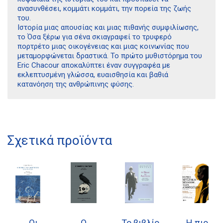
ανασυνθέσει, κομμάτι κομμάτι, την πορεία της ζωής
του.
Ιστορία μιας απουσίας και μιας πιθανής συμφιλίωσης,
το Όσα ξέρω για σένα σκιαγραφεί το τρυφερό
πορτρέτο μιας οικογένειας και μιας κοινωνίας που
μεταμορφώνεται δραστικά. Το πρώτο μυθιστόρημα του
Eric Chacour αποκαλύπτει έναν συγγραφέα με
εκλεπτυσμένη γλώσσα, ευαισθησία και βαθιά
κατανόηση της ανθρώπινης φύσης.
Διδότου 34, Αθήνα 106 80
Σχετικά προϊόντα
21 1750 8340
kombrai.bs@gmail.com
Πολιτική προστασίας δεδομένων
Πολιτική επιστροφών
Οι
Ο
Το βιβλίο
Η πιο