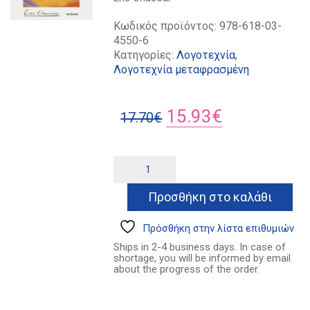
Κωδικός προϊόντος:
978-618-03-
4550-6
Κατηγορίες:
Λογοτεχνία
,
Λογοτεχνία μεταφρασμένη
Original
Η
15.93
€
17.70
€
price
τρέχουσα
was:
τιμή
Όσα
Alternative:
ξέρω
17.70€.
είναι:
για
Προσθήκη στο καλάθι
15.93€.
σένα
ποσότητα
Πρόσθήκη στην λίστα επιθυμιών
Ships in 2-4 business days. In case of
shortage, you will be informed by email
about the progress of the order.