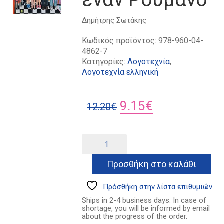
Δημήτρης Σωτάκης
Κωδικός προϊόντος:
978-960-04-
4862-7
Κατηγορίες:
Λογοτεχνία
,
Λογοτεχνία ελληνική
Original
Η
9.15
€
12.20
€
price
τρέχουσα
was:
τιμή
Ο
Alternative:
κανίβαλος
12.20€.
είναι:
που
Προσθήκη στο καλάθι
9.15€.
έφαγε
έναν
Ρουμάνο
Πρόσθήκη στην λίστα επιθυμιών
ποσότητα
Ships in 2-4 business days. In case of
shortage, you will be informed by email
about the progress of the order.