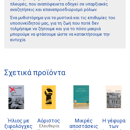
πλευρές, που αναπόφευκτα οδηγεί σε υπαρξιακές
αναζητήσεις και επαναπροσδιορισμό ρόλων.
Ένα μυθιστόρημα για τα μυστικά και τις επιθυμίες του
υποσυνείδητού μας, για τη ζωή που ποτέ δεν
τολμήσαμε να ζήσουμε και για το πόσο μακριά
μπορούμε να φτάσουμε ώστε να κατακτήσουμε την
ευτυχία.
Διδότου 34, Αθήνα 106 80
21 1750 8340
Σχετικά προϊόντα
kombrai.bs@gmail.com
Πολιτική προστασίας δεδομένων
Πολιτική επιστροφών
Τρόποι Πληρωμής
Ήλιος με
Αόριστος
Μικρές
Η γέφυρα
Όροι χρήσης
ξιφολόγχες
αποστάσεις
των
Ελευθερία