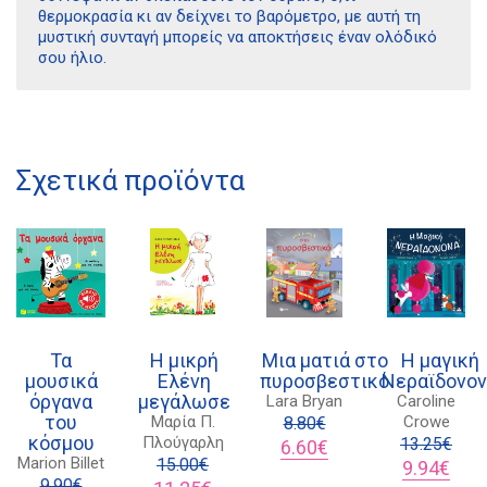
θερμοκρασία κι αν δείχνει το βαρόμετρο, με αυτή τη
μυστική συνταγή μπορείς να αποκτήσεις έναν ολόδικό
σου ήλιο.
Διδότου 34, Αθήνα 106 80
Σχετικά προϊόντα
21 1750 8340
kombrai.bs@gmail.com
Πολιτική προστασίας δεδομένων
Τα
Η μικρή
Μια ματιά στο
Η μαγική
Πολιτική επιστροφών
μουσικά
Ελένη
πυροσβεστικό
Νεραϊδονο
Τρόποι Πληρωμής
όργανα
μεγάλωσε
Lara Bryan
Caroline
του
Μαρία Π.
Crowe
8.80
€
Όροι χρήσης
κόσμου
Πλούγαρλη
Original
Η
13.25
€
6.60
€
Marion Billet
15.00
€
price
τρέχουσα
Original
Η
9.94
€
Αποστολές
9.90
€
Original
Η
was:
τιμή
price
τρέχ