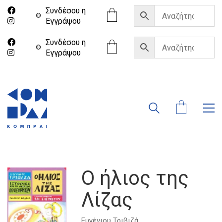
Συνδέσου η
Eγγράψου
Συνδέσου η
Eγγράψου
Ο ήλιος της
Λίζας
Ευγένιου Τριβιζά