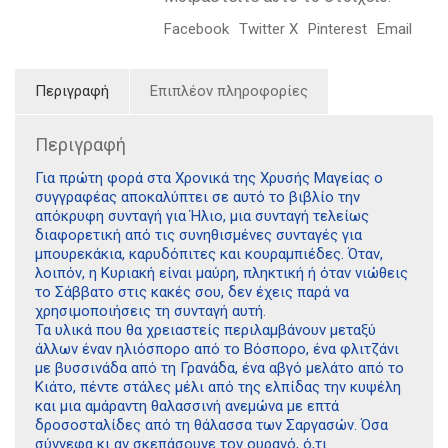
Facebook
Twitter X
Pinterest
Email
Περιγραφή
Επιπλέον πληροφορίες
Περιγραφή
Για πρώτη φορά στα Χρονικά της Χρυσής Μαγείας ο
συγγραφέας αποκαλύπτει σε αυτό το βιβλίο την
απόκρυφη συνταγή για Ήλιο, μια συνταγή τελείως
διαφορετική από τις συνηθισμένες συνταγές για
μπουρεκάκια, καρυδόπιτες και κουραμπιέδες. Όταν,
λοιπόν, η Κυριακή είναι μαύρη, πληκτική ή όταν νιώθεις
το Σάββατο στις κακές σου, δεν έχεις παρά να
χρησιμοποιήσεις τη συνταγή αυτή.
Τα υλικά που θα χρειαστείς περιλαμβάνουν μεταξύ
άλλων έναν ηλιόσπορο από το Βόσπορο, ένα φλιτζάνι
με βυσσινάδα από τη Γρανάδα, ένα αβγό μελάτο από το
Κιάτο, πέντε στάλες μέλι από της ελπίδας την κυψέλη
και μια αμάραντη θαλασσινή ανεμώνα με επτά
δροσοσταλίδες από τη θάλασσα των Σαργασών. Όσα
σύννεφα κι αν σκεπάσουνε τον ουρανό, ό,τι