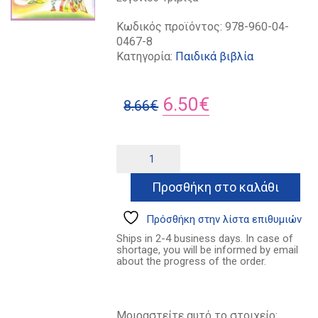
Κωδικός προϊόντος:
978-960-04-
0467-8
Κατηγορία:
Παιδικά βιβλία
Original
Η
6.50
€
8.66
€
price
τρέχουσα
was:
τιμή
Ο
Alternative:
ήλιος
8.66€.
είναι:
της
Προσθήκη στο καλάθι
6.50€.
Λίζας
ποσότητα
Πρόσθήκη στην λίστα επιθυμιών
Ships in 2-4 business days. In case of
shortage, you will be informed by email
about the progress of the order.
Μοιραστείτε αυτό το στοιχείο: