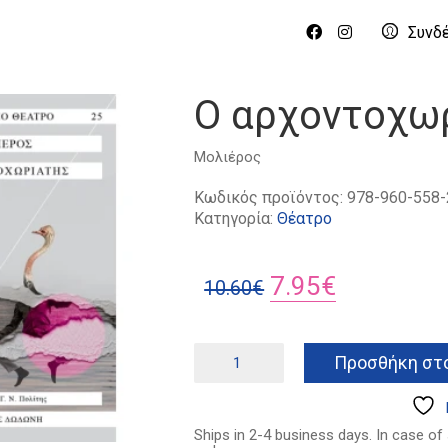
Συνδ
Ο αρχοντοχω
Μολιέρος
Κωδικός προϊόντος:
978-960-558-
Κατηγορία:
Θέατρο
Original
Η
7.95
€
10.60
€
price
τρέχουσα
was:
τιμή
Ο
Προσθήκη στο
αρχοντοχωριάτης
10.60€.
είναι:
ποσότητα
7.95€.
Ships in 2-4 business days. In case of