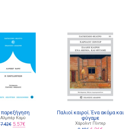
 παρεξήγηση
Παλιοί καιροί. Ένα ακόμα και
φύγαμε
Αλμπέρ Καμύ
Original
Η
Χάρολντ Πίντερ
5.57
€
7.42
€
price
τρέχουσα
Original
Η