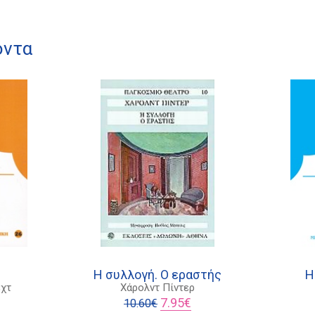
όντα
Η συλλογή. Ο εραστής
Η
χτ
Χάρολντ Πίντερ
l
Η
Original
Η
7.95
€
10.60
€
τρέχουσα
price
τρέχουσα