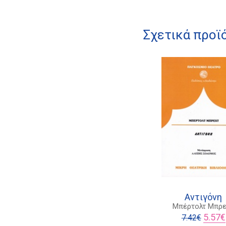
Σχετικά προϊ
Αντιγόνη
Μπέρτολτ Μπρε
Origina
5.57
€
7.42
€
price