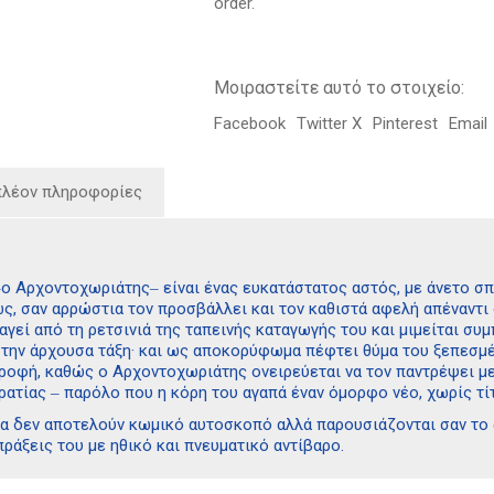
order.
Μοιραστείτε αυτό το στοιχείο:
Facebook
Twitter X
Pinterest
Email
πλέον πληροφορίες
ο Αρχοντοχωριάτης‒ είναι ένας ευκατάστατος αστός, με άνετο σπίτ
ως, σαν αρρώστια τον προσβάλλει και τον καθιστά αφελή απέναντι
αγεί από τη ρετσινιά της ταπεινής καταγωγής του και μιμείται σ
 την άρχουσα τάξη· και ως αποκορύφωμα πέφτει θύμα του ξεπεσμ
τροφή, καθώς ο Αρχοντοχωριάτης ονειρεύεται να τον παντρέψει με
ρατίας ‒ παρόλο που η κόρη του αγαπά έναν όμορφο νέο, χωρίς τί
α δεν αποτελούν κωμικό αυτοσκοπό αλλά παρουσιάζονται σαν το 
πράξεις του με ηθικό και πνευματικό αντίβαρο.