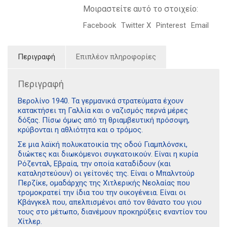
Μοιραστείτε αυτό το στοιχείο:
Facebook
Twitter X
Pinterest
Email
Περιγραφή
Επιπλέον πληροφορίες
Περιγραφή
Βερολίνο 1940. Τα γερμανικά στρατεύματα έχουν
κατακτήσει τη Γαλλία και ο ναζισμός περνά μέρες
δόξας. Πίσω όμως από τη θριαμβευτική πρόσοψη,
κρύβονται η αθλιότητα και ο τρόμος.
Σε μια λαϊκή πολυκατοικία της οδού Γιαμπλόνσκι,
διώκτες και διωκόμενοι συγκατοικούν. Είναι η κυρία
Ρόζενταλ, Εβραία, την οποία καταδίδουν (και
καταληστεύουν) οι γείτονές της. Είναι ο Μπαλντούρ
Περζίκε, ομαδάρχης της Χιτλερικής Νεολαίας που
τρομοκρατεί την ίδια του την οικογένεια. Είναι οι
Κβάνγκελ που, απελπισμένοι από τον θάνατο του γιου
τους στο μέτωπο, διανέμουν προκηρύξεις εναντίον του
Χίτλερ.