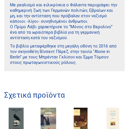
Με ρεαλισμό και ειλικρίνεια ο Φάλαντα περιγράφει την
καθημερινή ζωή των Γερμανών πολιτών, Εβραίων και
μη, και την αντίσταση που πρόβαλαν στον ναζισμό
κάποιοι -λίγοι- συνηθισμένοι άνθρωποι.
Ο Πρίμο Λέβι χαρακτήρισε το “Μόνος στο Βερολίνο”
ένα από τα ωραιότερα βιβλία για τη γερμανική
αντίσταση κατά του ναζισμού.
Το βιβλίο μεταφέρθηκε στη μεγάλη οθόνη το 2016 από
τον σκηνοθέτη Βίνσεντ Πέρεζ, στην ταινία “Alone in
Berlin” με τους Μπρένταν Γκλίσον και Έμμα Τόμσον
στους πρωταγωνιστικούς ρόλους.
Διδότου 34, Αθήνα 106 80
21 1750 8340
Σχετικά προϊόντα
kombrai.bs@gmail.com
Πολιτική προστασίας δεδομένων