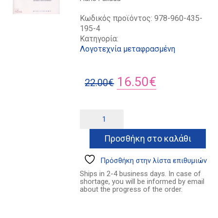
Κωδικός προϊόντος:
978-960-435-
195-4
Κατηγορία:
Λογοτεχνία μεταφρασμένη
Original
Η
16.50
€
22.00
€
price
τρέχουσα
was:
τιμή
Μόνος
Alternative:
στο
22.00€.
είναι:
Βερολίνο
Προσθήκη στο καλάθι
16.50€.
ποσότητα
Πρόσθήκη στην λίστα επιθυμιών
Ships in 2-4 business days. In case of
shortage, you will be informed by email
about the progress of the order.