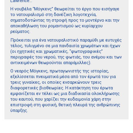
Lawrence…
Η νουβέλα “Μόγκενς” θεωρείται το έργο που εισήγαγε
το νατουραλισμό στη δανέζικη λογοτεχνία,
σηματοδοτώντας τη στροφή προς το μοντέρνο και την
αποκαθήλωση του ρομαντισμού ως κυρίαρχου
ρεύματος.
Πρόκειται για ένα νατουραλιστικό παραμύθι με ευτυχές
τέλος, τυλιγμένο σε μια πανδαισία χρωμάτων και ήχων
(οι ηχητικές και χρωματικές, “φωτογραφικές”
περιγραφές του νερού, της φωτιάς, του ανέμου και των
αντικειμένων θεωρούνται απαράμιλλες).
Ο νεαρός Μόγκενς, πρωταγωνιστής της ιστορίας,
εξελίσσεται πνευματικά μέσα από τον έρωτά του για
τρεις γυναίκες, οι οποίες ενσαρκώνουν τρεις
διαφορετικές βιοθεωρίες. Η κατάκτηση του έρωτα
εμφανίζεται εν τέλει ως μια διαδικασία ολοκλήρωσης
του εαυτού, που χαρίζει την ευδαιμονία χάρη στην
επιστροφή στη φυσική, θετική πλευρά της ανθρώπινης
ύπαρξης.
Διδότου 34, Αθήνα 106 80