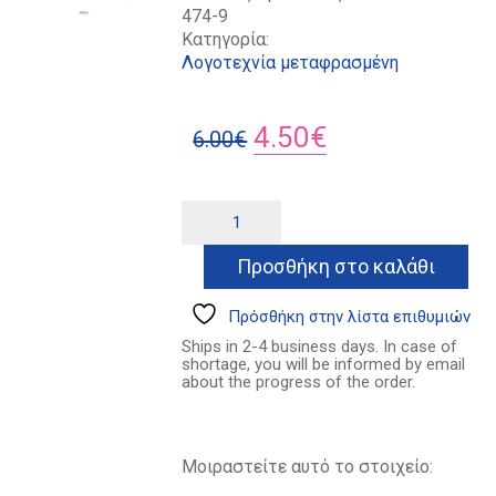
474-9
Κατηγορία:
Λογοτεχνία μεταφρασμένη
Original
Η
4.50
€
6.00
€
price
τρέχουσα
was:
τιμή
Μόγκενς
Alternative:
ποσότητα
6.00€.
είναι:
Προσθήκη στο καλάθι
4.50€.
Πρόσθήκη στην λίστα επιθυμιών
Ships in 2-4 business days. In case of
shortage, you will be informed by email
about the progress of the order.
Μοιραστείτε αυτό το στοιχείο: