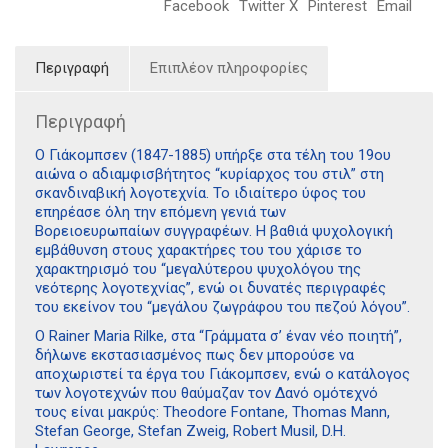
Facebook
Twitter X
Pinterest
Email
Περιγραφή
Επιπλέον πληροφορίες
Περιγραφή
Ο Γιάκομπσεν (1847-1885) υπήρξε στα τέλη του 19ου
αιώνα ο αδιαμφισβήτητος “κυρίαρχος του στιλ” στη
σκανδιναβική λογοτεχνία. Το ιδιαίτερο ύφος του
επηρέασε όλη την επόμενη γενιά των
Βορειοευρωπαίων συγγραφέων. Η βαθιά ψυχολογική
εμβάθυνση στους χαρακτήρες του του χάρισε το
χαρακτηρισμό του “μεγαλύτερου ψυχολόγου της
νεότερης λογοτεχνίας”, ενώ οι δυνατές περιγραφές
του εκείνον του “μεγάλου ζωγράφου του πεζού λόγου”.
Ο Rainer Maria Rilke, στα “Γράμματα σ’ έναν νέο ποιητή”,
δήλωνε εκστασιασμένος πως δεν μπορούσε να
αποχωριστεί τα έργα του Γιάκομπσεν, ενώ ο κατάλογος
των λογοτεχνών που θαύμαζαν τον Δανό ομότεχνό
τους είναι μακρύς: Theodore Fontane, Thomas Mann,
Stefan George, Stefan Zweig, Robert Musil, D.H.