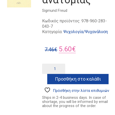
Sigmund Freud
Κωδικός προϊόντος:
978-960-283-
043-7
Κατηγορία:
Ψυχολογία/Ψυχανάλυση
Original
Η
5.60
€
7.46
€
price
τρέχουσα
was:
τιμή
Μαθήματα
Alternative:
ψυχικής
7.46€.
είναι:
ανατομίας
Προσθήκη στο καλάθι
5.60€.
ποσότητα
Πρόσθήκη στην λίστα επιθυμιών
Ships in 2-4 business days. In case of
shortage, you will be informed by email
about the progress of the order.