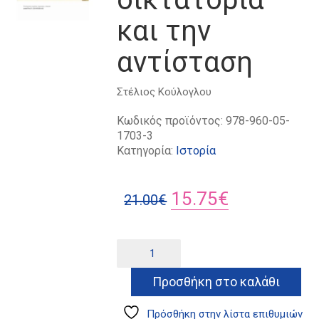
και την
αντίσταση
Στέλιος Κούλογλου
Κωδικός προϊόντος:
978-960-05-
1703-3
Κατηγορία:
Ιστορία
Original
Η
15.75
€
21.00
€
price
τρέχουσα
was:
τιμή
Μαρτυρίες
Alternative:
από
21.00€.
είναι:
τη
Προσθήκη στο καλάθι
15.75€.
δικτατορία
και
την
Πρόσθήκη στην λίστα επιθυμιών