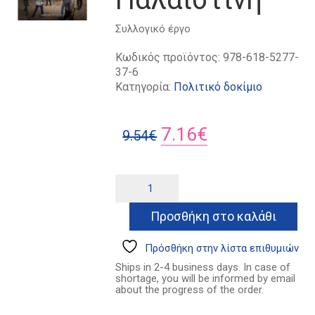
Συλλογικό έργο
Κωδικός προϊόντος:
978-618-5277-
37-6
Κατηγορία:
Πολιτικό δοκίμιο
Original
Η
7.16
€
9.54
€
price
τρέχουσα
was:
τιμή
Λευτεριά
Alternative:
στην
9.54€.
είναι:
Παλαιστίνη
Προσθήκη στο καλάθι
7.16€.
ποσότητα
Πρόσθήκη στην λίστα επιθυμιών
Ships in 2-4 business days. In case of
shortage, you will be informed by email
about the progress of the order.