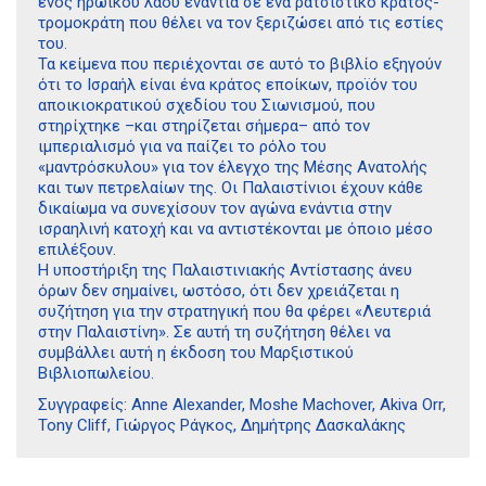
ενός ηρωικού λαού ενάντια σε ένα ρατσιστικό κράτος-
τρομοκράτη που θέλει να τον ξεριζώσει από τις εστίες
του.
Τα κείμενα που περιέχονται σε αυτό το βιβλίο εξηγούν
ότι το Ισραήλ είναι ένα κράτος εποίκων, προϊόν του
αποικιοκρατικού σχεδίου του Σιωνισμού, που
στηρίχτηκε –και στηρίζεται σήμερα– από τον
ιμπεριαλισμό για να παίζει το ρόλο του
«μαντρόσκυλου» για τον έλεγχο της Μέσης Ανατολής
και των πετρελαίων της. Οι Παλαιστίνιοι έχουν κάθε
δικαίωμα να συνεχίσουν τον αγώνα ενάντια στην
ισραηλινή κατοχή και να αντιστέκονται με όποιο μέσο
επιλέξουν.
Η υποστήριξη της Παλαιστινιακής Αντίστασης άνευ
όρων δεν σημαίνει, ωστόσο, ότι δεν χρειάζεται η
συζήτηση για την στρατηγική που θα φέρει «Λευτεριά
στην Παλαιστίνη». Σε αυτή τη συζήτηση θέλει να
συμβάλλει αυτή η έκδοση του Μαρξιστικού
Βιβλιοπωλείου.
Συγγραφείς: Anne Alexander, Moshe Machover, Akiva Orr,
Tony Cliff, Γιώργος Ράγκος, Δημήτρης Δασκαλάκης