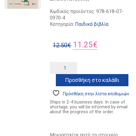
Κωδικός προϊόντος:
978-618-07-
0970-4
Κατηγορία:
Παιδικά βιβλία
Original
Η
11.25
€
12.50
€
price
τρέχουσα
was:
τιμή
Κυνηγοί
Alternative:
καταιγίδων
12.50€.
είναι:
ποσότητα
Προσθήκη στο καλάθι
11.25€.
Πρόσθήκη στην λίστα επιθυμιών
Ships in 2-4 business days. In case of
shortage, you will be informed by email
about the progress of the order.
Μοιραστείτε αυτό το στοιχείο: