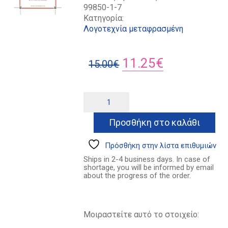
99850-1-7
Κατηγορία:
Λογοτεχνία μεταφρασμένη
Original
Η
11.25
€
15.00
€
price
τρέχουσα
was:
τιμή
Κούκλες
Alternative:
ποσότητα
15.00€.
είναι:
Προσθήκη στο καλάθι
11.25€.
Πρόσθήκη στην λίστα επιθυμιών
Ships in 2-4 business days. In case of
shortage, you will be informed by email
about the progress of the order.
Μοιραστείτε αυτό το στοιχείο: