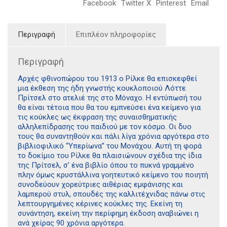
Facebook
Twitter X
Pinterest
Email
Περιγραφή
Επιπλέον πληροφορίες
Περιγραφή
Αρχές φθινοπώρου του 1913 ο Ρίλκε θα επισκεφθεί
μια έκθεση της ήδη γνωστής κουκλοποιού Λόττε
Πρίτσελ στο ατελιέ της στο Μόναχο. Η εντύπωσή του
θα είναι τέτοια που θα του εμπνεύσει ένα κείμενο για
τις κούκλες ως έκφραση της συναισθηματικής
αλληλεπίδρασης του παιδιού με τον κόσμο. Οι δυο
τους θα συναντηθούν και πάλι λίγα χρόνια αργότερα στο
βιβλιοφιλικό “Υπερίωνα” του Μονάχου. Αυτή τη φορά
το δοκίμιο του Ρίλκε θα πλαισιώνουν σχέδια της ίδια
της Πρίτσελ, σ’ ένα βιβλίο όπου το πυκνά γραμμένο
πλην όμως κρυστάλλινα γοητευτικό κείμενο του ποιητή
συνοδεύουν χορεύτριες αιθέριας εμφάνισης και
λαμπερού στυλ, σπουδές της καλλιτέχνιδας πάνω στις
λεπτουργημένες κέρινες κούκλες της. Εκείνη τη
συνάντηση, εκείνη την περίφημη έκδοση αναβιώνει η
ανά χείρας 90 χρόνια αργότερα.