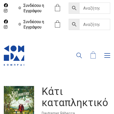
Συνδέσου η
Eγγράψου
Συνδέσου η
Eγγράψου
Κάτι
καταπληκτικό
Dautremer
Rébecca