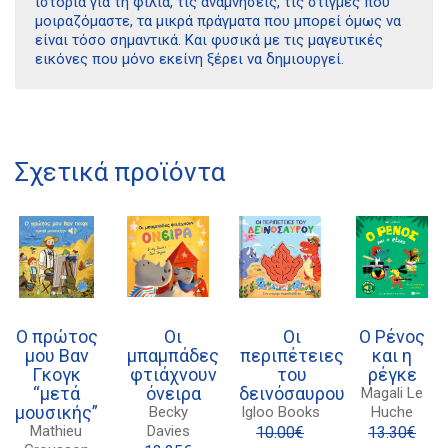
ιστορία για τη φιλία, τις αναμνήσεις, τις στιγμές που
μοιραζόμαστε, τα μικρά πράγματα που μπορεί όμως να
είναι τόσο σημαντικά. Και φυσικά με τις μαγευτικές
εικόνες που μόνο εκείνη ξέρει να δημιουργεί.
Διδότου 34, Αθήνα 106 80
Σχετικά προϊόντα
21 1750 8340
kombrai.bs@gmail.com
Πολιτική προστασίας δεδομένων
Πολιτική επιστροφών
Ο πρώτος
Οι
Οι
Ο Ρένος
Τρόποι Πληρωμής
μου Βαν
μπαμπάδες
περιπέτειες
και η
Γκογκ
φτιάχνουν
του
ρέγκε
Όροι χρήσης
“μετά
όνειρα
δεινόσαυρου
Magali Le
μουσικής”
Becky
Igloo Books
Huche
Αποστολές
Mathieu
Davies
10.00
€
13.30
€