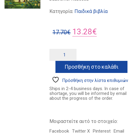
Κατηγορία:
Παιδικά βιβλία
Original
Η
13.28
€
17.70
€
price
τρέχουσα
was:
τιμή
Κάτι
Alternative:
καταπληκτικό
17.70€.
είναι:
ποσότητα
Προσθήκη στο καλάθι
13.28€.
Πρόσθήκη στην λίστα επιθυμιών
Ships in 2-4 business days. In case of
shortage, you will be informed by email
about the progress of the order.
Μοιραστείτε αυτό το στοιχείο:
Facebook
Twitter X
Pinterest
Email