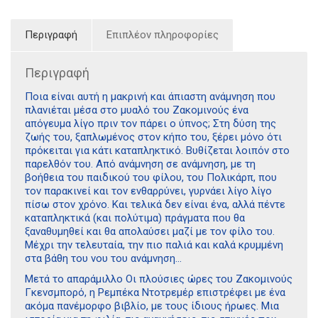
Περιγραφή
Επιπλέον πληροφορίες
Περιγραφή
Ποια είναι αυτή η μακρινή και άπιαστη ανάμνηση που
πλανιέται μέσα στο μυαλό του Ζακομινούς ένα
απόγευμα λίγο πριν τον πάρει ο ύπνος; Στη δύση της
ζωής του, ξαπλωμένος στον κήπο του, ξέρει μόνο ότι
πρόκειται για κάτι καταπληκτικό. Βυθίζεται λοιπόν στο
παρελθόν του. Από ανάμνηση σε ανάμνηση, με τη
βοήθεια του παιδικού του φίλου, του Πολικάρπ, που
τον παρακινεί και τον ενθαρρύνει, γυρνάει λίγο λίγο
πίσω στον χρόνο. Και τελικά δεν είναι ένα, αλλά πέντε
καταπληκτικά (και πολύτιμα) πράγματα που θα
ξαναθυμηθεί και θα απολαύσει μαζί με τον φίλο του.
Μέχρι την τελευταία, την πιο παλιά και καλά κρυμμένη
στα βάθη του νου του ανάμνηση…
Μετά το απαράμιλλο Οι πλούσιες ώρες του Ζακομινούς
Γκενσμπορό, η Ρεμπέκα Ντοτρεμέρ επιστρέφει με ένα
ακόμα πανέμορφο βιβλίο, με τους ίδιους ήρωες. Μια