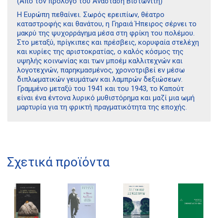
(Από τον πρόλογο του Αναστάση Βιστωνίτη)
Η Ευρώπη πεθαίνει. Σωρός ερειπίων, θέατρο
καταστροφής και θανάτου, η Γηραιά Ήπειρος σέρνει το
μακρύ της ψυχορράγημα μέσα στη φρίκη του πολέμου.
Στο μεταξύ, πρίγκιπες και πρέσβεις, κορυφαία στελέχη
και κυρίες της αριστοκρατίας, ο καλός κόσμος της
υψηλής κοινωνίας και των μποέμ καλλιτεχνών και
λογοτεχνών, παρηκμασμένος, χρονοτριβεί εν μέσω
διπλωματικών γευμάτων και λαμπρών δεξιώσεων.
Γραμμένο μεταξύ του 1941 και του 1943, το Καπούτ
είναι ένα έντονα λυρικό μυθιστόρημα και μαζί μια ωμή
μαρτυρία για τη φρικτή πραγματικότητα της εποχής.
Διδότου 34, Αθήνα 106 80
Σχετικά προϊόντα
21 1750 8340
kombrai.bs@gmail.com
Πολιτική προστασίας δεδομένων