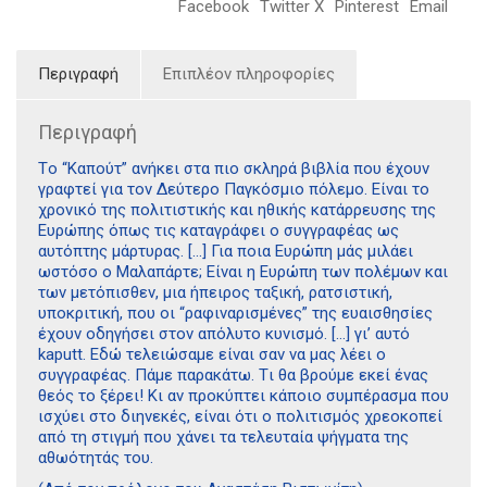
Facebook
Twitter X
Pinterest
Email
Περιγραφή
Επιπλέον πληροφορίες
Περιγραφή
Tο “Καπούτ” ανήκει στα πιο σκληρά βιβλία που έχουν
γραφτεί για τον Δεύτερο Παγκόσμιο πόλεμο. Eίναι το
χρονικό της πολιτιστικής και ηθικής κατάρρευσης της
Eυρώπης όπως τις καταγράφει ο συγγραφέας ως
αυτόπτης μάρτυρας. […] Για ποια Eυρώπη μάς μιλάει
ωστόσο ο Mαλαπάρτε; Eίναι η Eυρώπη των πολέμων και
των μετόπισθεν, μια ήπειρος ταξική, ρατσιστική,
υποκριτική, που οι “ραφιναρισμένες” της ευαισθησίες
έχουν οδηγήσει στον απόλυτο κυνισμό. […] γι’ αυτό
kaputt. Eδώ τελειώσαμε είναι σαν να μας λέει ο
συγγραφέας. Πάμε παρακάτω. Tι θα βρούμε εκεί ένας
θεός το ξέρει! Kι αν προκύπτει κάποιο συμπέρασμα που
ισχύει στο διηνεκές, είναι ότι ο πολιτισμός χρεοκοπεί
από τη στιγμή που χάνει τα τελευταία ψήγματα της
αθωότητάς του.