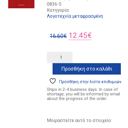
0836-5
Κατηγορία:
Λογοτεχνία μεταφρασμένη
Original
Η
12.45
€
16.60
€
price
τρέχουσα
was:
τιμή
Καπούτ
Alternative:
ποσότητα
16.60€.
είναι:
Προσθήκη στο καλάθι
12.45€.
Πρόσθήκη στην λίστα επιθυμιών
Ships in 2-4 business days. In case of
shortage, you will be informed by email
about the progress of the order.
Μοιραστείτε αυτό το στοιχείο: